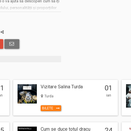
e o va ajuta să descoperi cum să îți
ului, personalității și proporțiilor
e integrat în garderoba de zi cu zi.
gemologiei și vom analiza câteva
detalii pe care ochiul liber nu le
a
și multă creativitate.
 abonamentelor afisate, pot exista
: taxe de intermediere, procesare,
 solicita livrarea prin curier a
in care veti opta pentru incheierea
01
Vizitare Salina Turda
01
i comenzii.
ru Bilete.ro, cumparatorul se obliga
an
ian
Turda
 precum si
Termenii si Conditiile
site-
BILETE
15
Cum se duce totul dracu
24