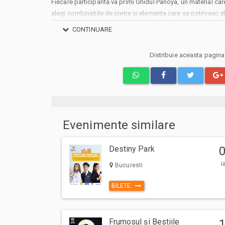
Fiecare participantă va primi Ghidul Panoya, un material car
alegi combinațiile de pietre și elemente care se potrivesc stil
corpului tău. Astfel vei crea o bijuterie armonioasă și ușor d
CONTINUARE
În plus, vom face o scurtă incursiune în fascinanta lume a 
pietre naturale folosind o lupă gemologică, pentru a observa 
Distribuie aceasta pagin
poate surprinde.
Va fi o dimineață relaxată, cu cafea bună, inspirație, povești 
Va aducem la cunostinta ca pe langa preturile biletelor sau
si costuri aditionale ce trebuie suportate de dvs., respectiv
Evenimente similare
emitere bilet, comisioane, cost de livrare (in cazul in care veti
biletului/abonamentului); cost Asigurare En Garde (in cazul 
Destiny Park
unei asigurari de bilete), costuri identificate separat in pasi
Prin cumpararea unui bilet sau abonament de pe site-ul nost
i
Bucuresti
sa respecte Regulile de participare si acces la eveniment,
ului Bilete.ro
BILETE
Taxa administrare - 2%
Taxa procesare - 2 lei
Frumosul și Bestiile
Comision: 7%+TVA