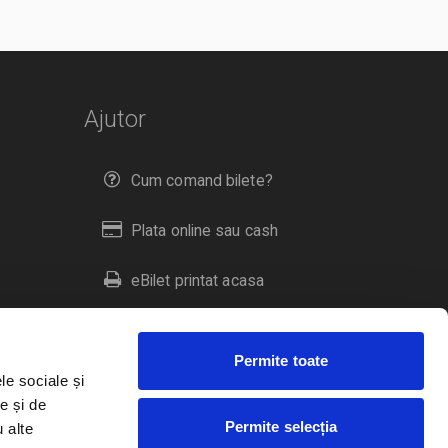
Ajutor
Cum comand bilete?
Plata online sau cash
eBilet printat acasa
Livrare prin curier
Permite toate
Returnare bilete
le sociale și
e și de
Permite selecția
u alte
Duplicare bilete