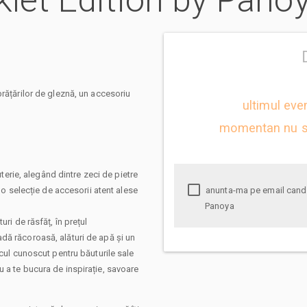
nklet Edition by Pano
brățărilor de gleznă, un accesoriu
ultimul eve
momentan nu s
uterie, alegând dintre zeci de pietre
 o selecție de accesorii atent alese
anunta-ma pe email cand apare urmatorul eveniment la The Anklet Edition by
Panoya
ri de răsfăț, în prețul
dă răcoroasă, alături de apă și un
ocul cunoscut pentru băuturile sale
 a te bucura de inspirație, savoare