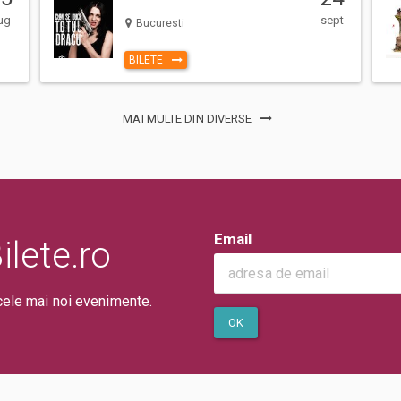
ug
sept
Bucuresti
ntii la eveniment, adulti si copii,
BILETE
a. (Mai putin cazurile unde este
 sau in locul de desfasurare a
MAI MULTE DIN DIVERSE
erarea pe caile de acces sau
ui/evenimentului.
Email
lete.ro
cele mai noi evenimente.
OK