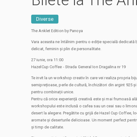
Bilete la The A
Diverse
The Anklet Edition by Panoya
Vara aceasta ne întâlnim pentru o ediție specială dedicată 
delicat, feminin și plin de personalitate.
27 iunie, ora 11:00
HazelCup Coffee - Strada General Ion Dragalina nr 19
Te invit la un workshop creativ în care vei realiza propria bij
semiprețioase, perle de cultură, închizători din argint 925 și
pentru combinații unice.
Pentru că orice experiență creativă este și mai frumoasă alătu
workshopului este inclusă o cafea sau un ceai sau o limona
desert la alegere. Pregătite cu grijă de Hazel Cup Coffee, l
aromate și deserturile delicioase. Un moment perfect pentru
și timp de calitate.