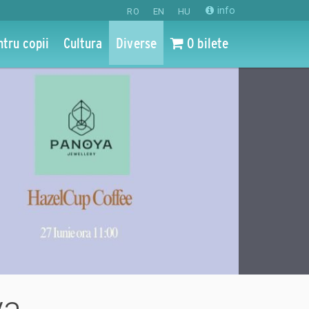
info
RO
EN
HU
ntru copii
Cultura
Diverse
0 bilete