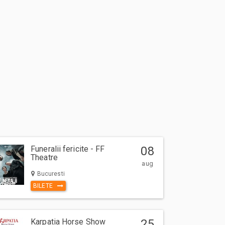
Funeralii fericite - FF
08
Theatre
aug
Bucuresti
BILETE
Karpatia Horse Show
25