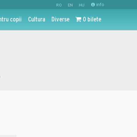
info
RO
EN
HU
ntru copii
Cultura
Diverse
0 bilete
o