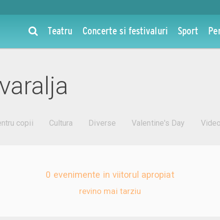
Teatru
Concerte si festivaluri
Sport
Pe
varalja
ntru copii
Cultura
Diverse
Valentine's Day
Vide
0 evenimente in viitorul apropiat
revino mai tarziu