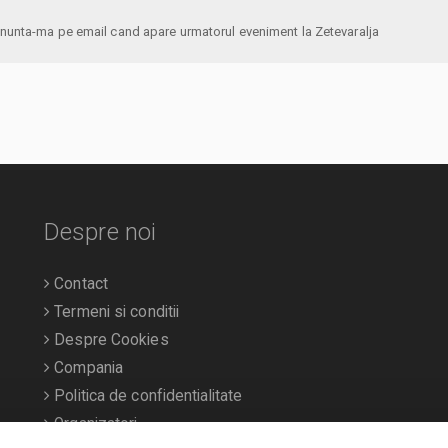
anunta-ma pe email cand apare urmatorul eveniment la Zetevaralja
Despre noi
Contact
Termeni si conditii
Despre Cookies
Compania
Politica de confidentialitate
Organizatori