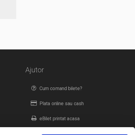
Ajutor
Cum comand bilete?
Plata online sau cash
eBilet printat acasa
Livrare prin curier