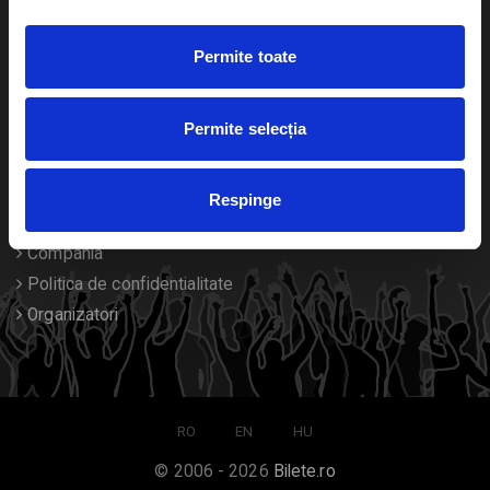
Duplicare bilete
Permite toate
Despre noi
Permite selecția
Contact
Termeni si conditii
Respinge
Despre Cookies
Compania
Politica de confidentialitate
Organizatori
RO
EN
HU
© 2006 - 2026
Bilete.ro