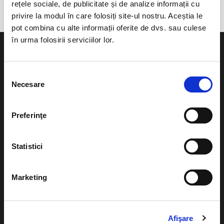
rețele sociale, de publicitate și de analize informații cu
privire la modul în care folosiți site-ul nostru. Aceștia le
pot combina cu alte informații oferite de dvs. sau culese
în urma folosirii serviciilor lor.
Selecția
Necesare
consimțământului
Evenimente
Ajutor
Teatru
Preferinţe
Cum comand bilete?
Concerte si
festivaluri
Plata online sau cash
Statistici
Sport
eBilet printat acasa
Pentru copii
Marketing
Cultura
Livrare prin curier
Diverse
Calendar
Afişare
Returnare bilete