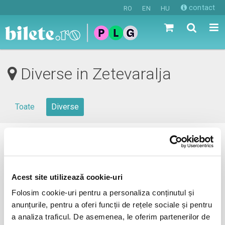
contact
RO
EN
HU
Diverse in Zetevaralja
Toate
Diverse
0 evenimente in viitorul apropiat
revino mai tarziu
Acest site utilizează cookie-uri
Folosim cookie-uri pentru a personaliza conținutul și
anunțurile, pentru a oferi funcții de rețele sociale și pentru
anunta-ma pe email cand apare urmatorul eveniment la
a analiza traficul. De asemenea, le oferim partenerilor de
Zetevaralja