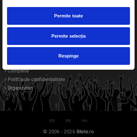
Duplicare bilete
Permite toate
Despre noi
Permite selecția
Contact
Termeni si conditii
Respinge
Despre Cookies
Compania
Politica de confidentialitate
Organizatori
RO
EN
HU
© 2006 - 2026
Bilete.ro