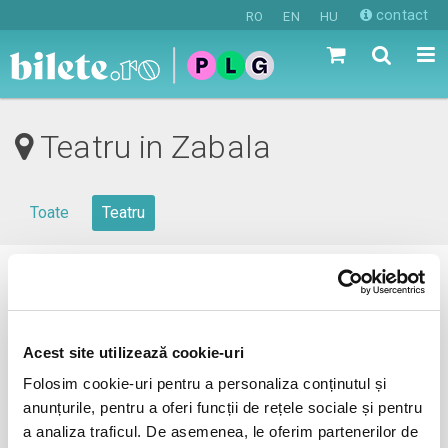
contact
RO
EN
HU
Teatru in Zabala
Toate
Teatru
0 evenimente in viitorul apropiat
revino mai tarziu
Acest site utilizează cookie-uri
Folosim cookie-uri pentru a personaliza conținutul și
anunțurile, pentru a oferi funcții de rețele sociale și pentru
anunta-ma pe email cand apare urmatorul eveniment la
a analiza traficul. De asemenea, le oferim partenerilor de
Zabala