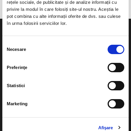
rețele sociale, de publicitate și de analize informații cu
privire la modul în care folosiți site-ul nostru. Aceștia le
pot combina cu alte informații oferite de dvs. sau culese
în urma folosirii serviciilor lor.
Selecția
Necesare
consimțământului
Evenimente
Ajutor
Teatru
Preferinţe
Cum comand bilete?
Concerte si
festivaluri
Plata online sau cash
Statistici
Sport
eBilet printat acasa
Pentru copii
Marketing
Cultura
Livrare prin curier
Diverse
Calendar
Afişare
Returnare bilete