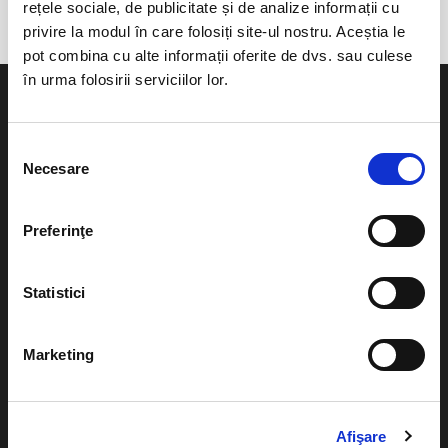
rețele sociale, de publicitate și de analize informații cu
privire la modul în care folosiți site-ul nostru. Aceștia le
pot combina cu alte informații oferite de dvs. sau culese
în urma folosirii serviciilor lor.
Selecția
Necesare
consimțământului
Evenimente
Ajutor
Teatru
Preferinţe
Cum comand bilete?
Concerte si
festivaluri
Plata online sau cash
Statistici
Sport
eBilet printat acasa
Pentru copii
Marketing
Cultura
Livrare prin curier
Diverse
Calendar
Afişare
Returnare bilete