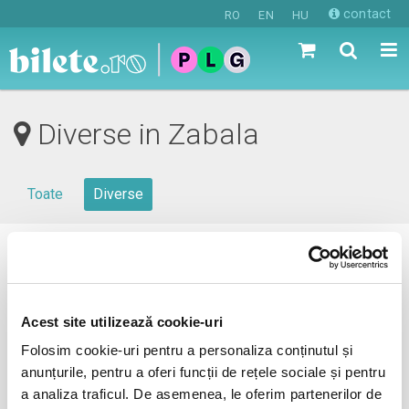
contact
RO
EN
HU
Diverse in Zabala
Toate
Diverse
0 evenimente in viitorul apropiat
revino mai tarziu
Acest site utilizează cookie-uri
Folosim cookie-uri pentru a personaliza conținutul și
anunțurile, pentru a oferi funcții de rețele sociale și pentru
anunta-ma pe email cand apare urmatorul eveniment la
a analiza traficul. De asemenea, le oferim partenerilor de
Zabala