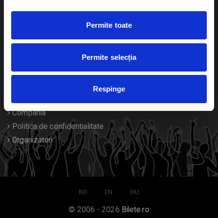
Duplicare bilete
Permite toate
Despre noi
Permite selecția
Contact
Termeni si conditii
Respinge
Despre Cookies
Compania
Politica de confidentialitate
Organizatori
RO
EN
HU
© 2006 - 2026
Bilete.ro