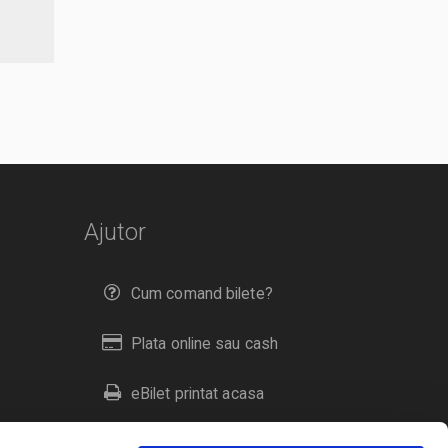
Ajutor
Cum comand bilete?
Plata online sau cash
eBilet printat acasa
Livrare prin curier