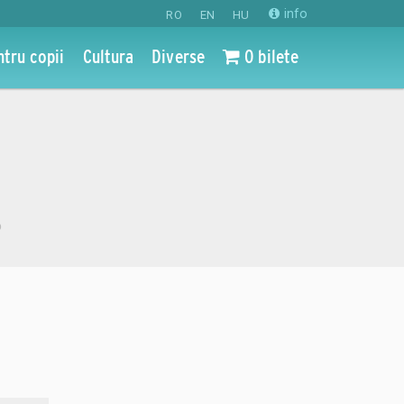
info
RO
EN
HU
ntru copii
Cultura
Diverse
0 bilete
o