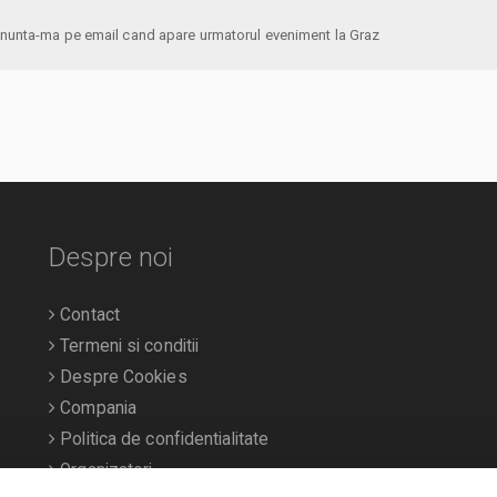
anunta-ma pe email cand apare urmatorul eveniment la Graz
Despre noi
Contact
Termeni si conditii
Despre Cookies
Compania
Politica de confidentialitate
Organizatori