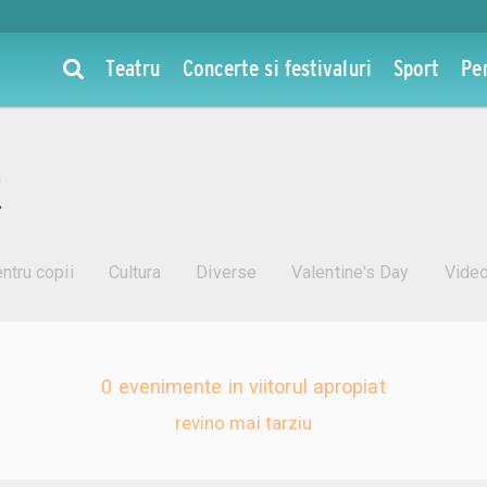
Teatru
Concerte si festivaluri
Sport
Pe
z
ntru copii
Cultura
Diverse
Valentine's Day
Vide
0 evenimente in viitorul apropiat
revino mai tarziu