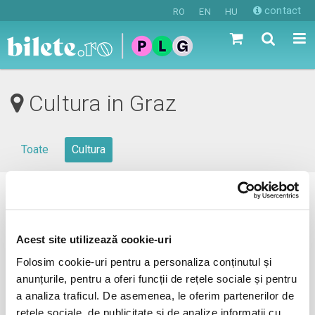
contact
RO
EN
HU
Cultura in Graz
Toate
Cultura
0 evenimente in viitorul apropiat
revino mai tarziu
Acest site utilizează cookie-uri
Folosim cookie-uri pentru a personaliza conținutul și
anunțurile, pentru a oferi funcții de rețele sociale și pentru
anunta-ma pe email cand apare urmatorul eveniment la Graz
a analiza traficul. De asemenea, le oferim partenerilor de
rețele sociale, de publicitate și de analize informații cu