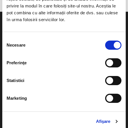
privire la modul în care folosiți site-ul nostru. Aceștia le
pot combina cu alte informații oferite de dvs. sau culese
în urma folosirii serviciilor lor.
Selecția
Evenimente
Ajutor
Necesare
consimțământului
Teatru
Cum comand bilete?
Preferinţe
Concerte si
festivaluri
Plata online sau cash
Statistici
Sport
eBilet printat acasa
Pentru copii
Marketing
Cultura
Livrare prin curier
Diverse
Calendar
Returnare bilete
Afişare