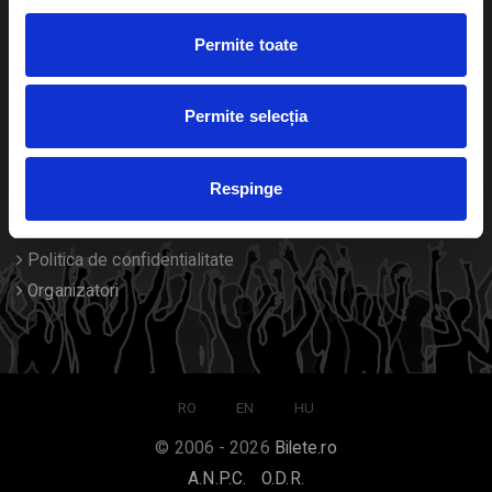
Duplicare bilete
Permite toate
Despre noi
Permite selecția
Contact
Termeni si conditii
Respinge
Despre Cookies
Compania
Politica de confidentialitate
Organizatori
RO
EN
HU
© 2006 - 2026
Bilete.ro
A.N.P.C.
O.D.R.