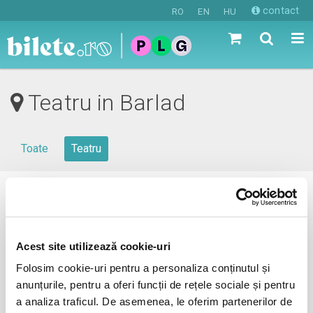
contact
RO
EN
HU
Teatru in Barlad
Toate
Teatru
0 evenimente in viitorul apropiat
revino mai tarziu
Acest site utilizează cookie-uri
Folosim cookie-uri pentru a personaliza conținutul și
anunțurile, pentru a oferi funcții de rețele sociale și pentru
anunta-ma pe email cand apare urmatorul eveniment la
a analiza traficul. De asemenea, le oferim partenerilor de
Barlad