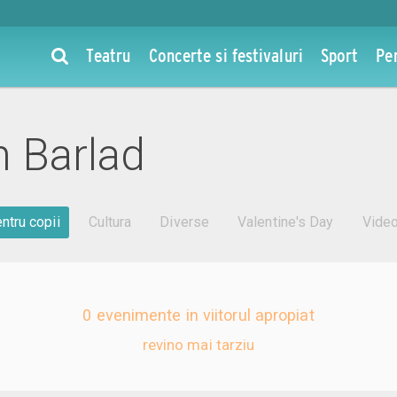
Teatru
Concerte si festivaluri
Sport
Pe
n Barlad
ntru copii
Cultura
Diverse
Valentine's Day
Vide
0 evenimente in viitorul apropiat
revino mai tarziu