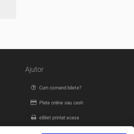
Ajutor
Cum comand bilete?
Plata online sau cash
eBilet printat acasa
Livrare prin curier