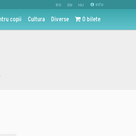
info
RO
EN
HU
ntru copii
Cultura
Diverse
0 bilete
o