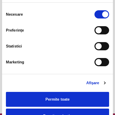
Jazzapella - Concert jazz a capella
13
Selecția
oct
Bucuresti
Necesare
consimțământului
BILETE
Preferinţe
COJO @ Expirat
15
oct
Bucuresti
Statistici
BILETE
Marketing
Tender live - Expirat
16
oct
Bucuresti
Afişare
BILETE
Permite toate
MAI MULTE DIN CONCERTE