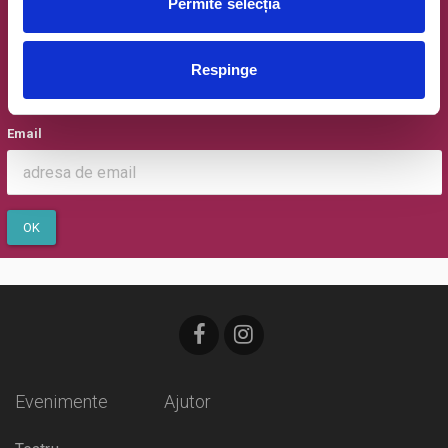
Permite selecția
Newsletter @ Bilete.ro
Respinge
Oferte exclusive si o editie saptamanala cu cele mai noi
evenimente.
Email
OK
Evenimente
Ajutor