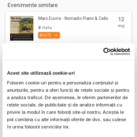
Evenimente similare
Marc Euvrie - Nomadic Piano & Cello
12
aug
Vlaha
BILETE
FESTOBAL
11
sept
Bucuresti
Acest site utilizează cookie-uri
BILETE
Folosim cookie-uri pentru a personaliza conținutul și
anunțurile, pentru a oferi funcții de rețele sociale și pentru
a analiza traficul. De asemenea, le oferim partenerilor de
MASTERS OF CLASSIC
12
rețele sociale, de publicitate și de analize informații cu
sept
Bucuresti
privire la modul în care folosiți site-ul nostru. Aceștia le
BILETE
pot combina cu alte informații oferite de dvs. sau culese
în urma folosirii serviciilor lor.