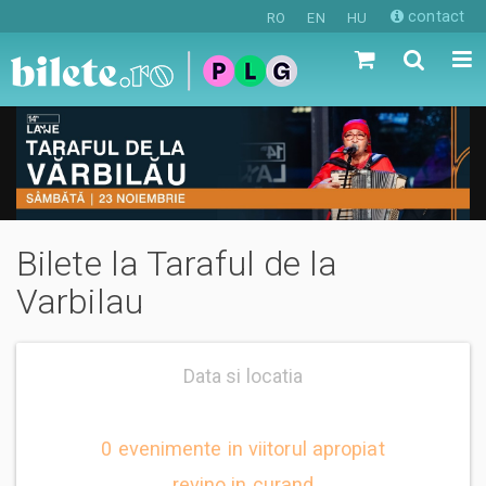
contact
RO
EN
HU
Bilete la Taraful de la
Varbilau
Data si locatia
0 evenimente in viitorul apropiat
revino in curand