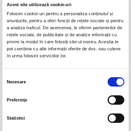
Acest site utilizează cookie-uri
Evenimente similare
Folosim cookie-uri pentru a personaliza conținutul și
Marc Euvrie - Nomadic Piano & Cello
12
anunțurile, pentru a oferi funcții de rețele sociale și pentru
aug
Vlaha
a analiza traficul. De asemenea, le oferim partenerilor de
BILETE
rețele sociale, de publicitate și de analize informații cu
privire la modul în care folosiți site-ul nostru. Aceștia le
pot combina cu alte informații oferite de dvs. sau culese
în urma folosirii serviciilor lor.
FESTOBAL
11
sept
Bucuresti
BILETE
Selecția
Necesare
consimțământului
MASTERS OF CLASSIC
12
Preferinţe
sept
Bucuresti
BILETE
Statistici