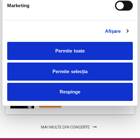
Jazzapella - Concert jazz a capella
13
Marketing
oct
Bucuresti
BILETE
Afişare
COJO @ Expirat
15
Permite toate
oct
Bucuresti
BILETE
Permite selecția
Tender live - Expirat
16
Respinge
oct
Bucuresti
BILETE
MAI MULTE DIN CONCERTE