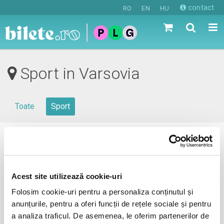
contact
RO
EN
HU
Sport in Varsovia
Toate
Sport
0 evenimente in viitorul apropiat
revino mai tarziu
Acest site utilizează cookie-uri
Folosim cookie-uri pentru a personaliza conținutul și
anunțurile, pentru a oferi funcții de rețele sociale și pentru
anunta-ma pe email cand apare urmatorul eveniment la
a analiza traficul. De asemenea, le oferim partenerilor de
Varsovia