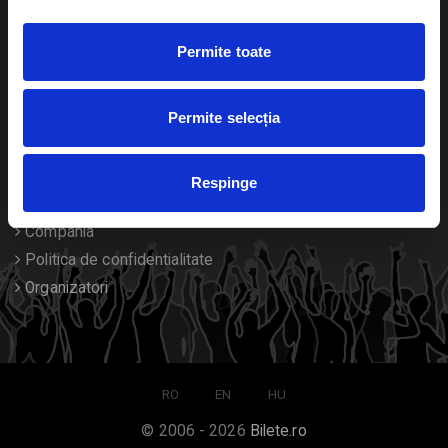
Duplicare bilete
Permite toate
Despre noi
Permite selecția
Contact
Termeni si conditii
Respinge
Despre Cookies
Compania
Politica de confidentialitate
Organizatori
RO
EN
HU
© 2006 - 2026
Bilete.ro