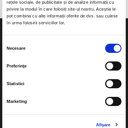
rețele sociale, de publicitate și de analize informații cu
privire la modul în care folosiți site-ul nostru. Aceștia le
pot combina cu alte informații oferite de dvs. sau culese
în urma folosirii serviciilor lor.
Selecția
Necesare
consimțământului
Evenimente
Ajutor
Teatru
Preferinţe
Cum comand bilete?
Concerte si
festivaluri
Plata online sau cash
Statistici
Sport
eBilet printat acasa
Pentru copii
Marketing
Cultura
Livrare prin curier
Diverse
Calendar
Afişare
Returnare bilete