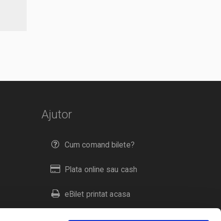
Ajutor
Cum comand bilete?
Plata online sau cash
eBilet printat acasa
Livrare prin curier