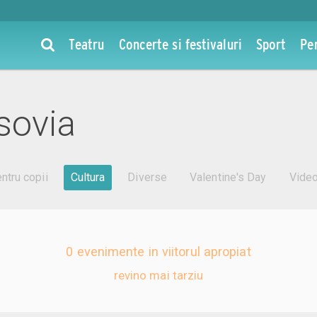
Teatru
Concerte si festivaluri
Sport
Pe
sovia
ntru copii
Cultura
Diverse
Valentine's Day
Vide
0 evenimente in viitorul apropiat
revino mai tarziu