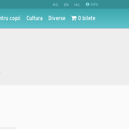
info
RO
EN
HU
ntru copii
Cultura
Diverse
0 bilete
o