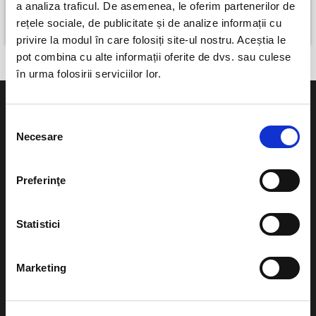
a analiza traficul. De asemenea, le oferim partenerilor de
Sibiu
rețele sociale, de publicitate și de analize informații cu
12 august
privire la modul în care folosiți site-ul nostru. Aceștia le
pot combina cu alte informații oferite de dvs. sau culese
în urma folosirii serviciilor lor.
Selecția
Necesare
consimțământului
Evenimente
Ajutor
Preferinţe
Teatru
Cum comand bilete?
Concerte si
Statistici
festivaluri
Plata online sau cash
Sport
Marketing
eBilet printat acasa
Pentru copii
Cultura
Livrare prin curier
Diverse