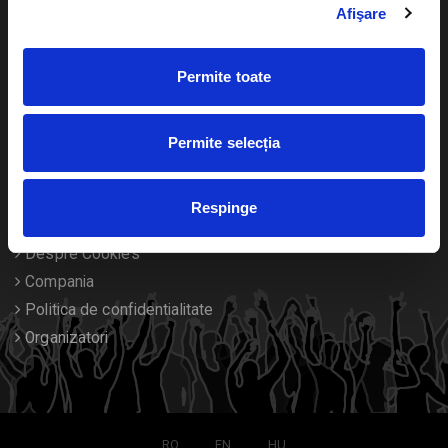
Afişare
Calendar
Returnare bilete
Permite toate
Duplicare bilete
Permite selecția
Despre noi
Contact
Respinge
Termeni si conditii
Despre Cookies
Compania
Politica de confidentialitate
Organizatori
RO
EN
HU