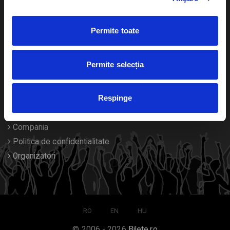
Calendar
Returnare bilete
Duplicare bilete
Permite toate
Despre noi
Permite selecția
Contact
Respinge
Termeni si conditii
Despre Cookies
Compania
Politica de confidentialitate
Organizatori
RO
EN
HU
© 2006 - 2026
Bilete.ro