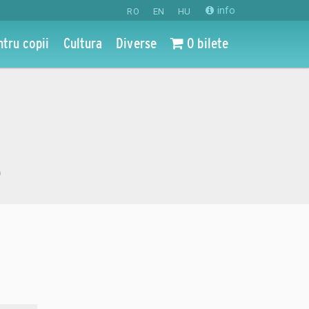
info
RO
EN
HU
ntru copii
Cultura
Diverse
0 bilete
o