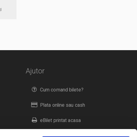
ord
Ajutor
Cum comand bilete?
Plata online sau cash
eBilet printat acasa
Livrare prin curier