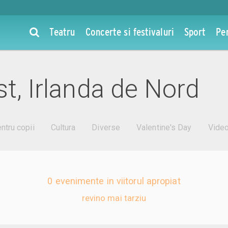
Teatru
Concerte si festivaluri
Sport
Pe
st, Irlanda de Nord
ntru copii
Cultura
Diverse
Valentine's Day
Vide
0 evenimente in viitorul apropiat
revino mai tarziu