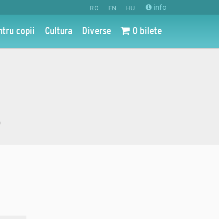
info
RO
EN
HU
ntru copii
Cultura
Diverse
0 bilete
o