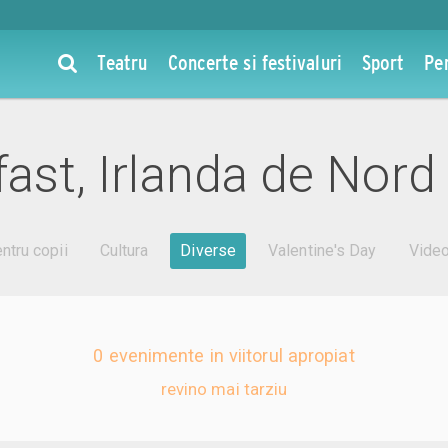
Teatru
Concerte si festivaluri
Sport
Pe
fast, Irlanda de Nord
ntru copii
Cultura
Diverse
Valentine's Day
Vide
0 evenimente in viitorul apropiat
revino mai tarziu