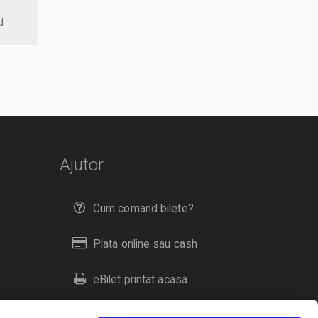
ord
Ajutor
Cum comand bilete?
Plata online sau cash
eBilet printat acasa
Livrare prin curier