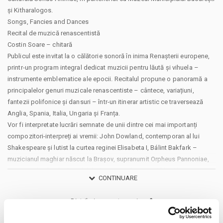
și Kitharalogos.
Songs, Fancies and Dances
Recital de muzică renascentistă
Costin Soare – chitară
Publicul este invitat la o călătorie sonoră în inima Renașterii europene,
printr-un program integral dedicat muzicii pentru lăută și vihuela –
instrumente emblematice ale epocii. Recitalul propune o panoramă a
principalelor genuri muzicale renascentiste – cântece, variațiuni,
fantezii polifonice și dansuri – într-un itinerar artistic ce traversează
Anglia, Spania, Italia, Ungaria și Franța.
Vor fi interpretate lucrări semnate de unii dintre cei mai importanți
compozitori-interpreți ai vremii: John Dowland, contemporan al lui
Shakespeare și lutist la curtea reginei Elisabeta I, Bálint Bakfark –
muzicianul maghiar născut la Brașov, supranumit Orpheus Pannoniae,
maeștrii vihuelei din Secolul de Aur spaniol – Luis Milán, Alonso
CONTINUARE
Mudarra, Luys de Narváez – precum și celebrul Francesco da Milano,
numit Il Divino.
Distribuie aceasta pagina
Programul include piese celebre precum Flow My Tears sau The Woods
so Wild, variațiuni pe teme precum O, Gloriosa Domina și Conde Claros,