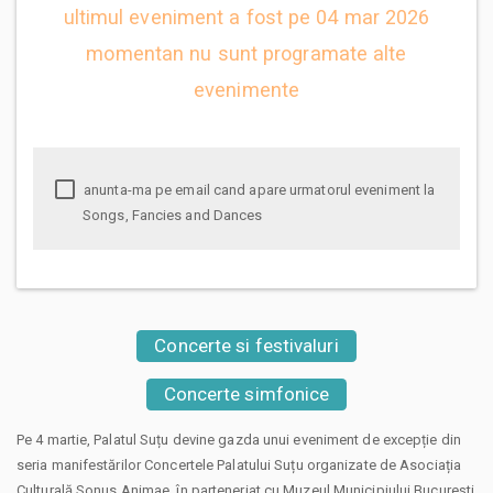
ultimul eveniment a fost pe 04 mar 2026
momentan nu sunt programate alte
evenimente
anunta-ma pe email cand apare urmatorul eveniment la
Songs, Fancies and Dances
Concerte si festivaluri
Concerte simfonice
Pe 4 martie, Palatul Suțu devine gazda unui eveniment de excepție din
seria manifestărilor Concertele Palatului Suțu organizate de Asociația
Culturală Sonus Animae, în parteneriat cu Muzeul Municipiului București