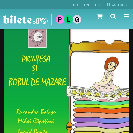
contact
RO
EN
HU