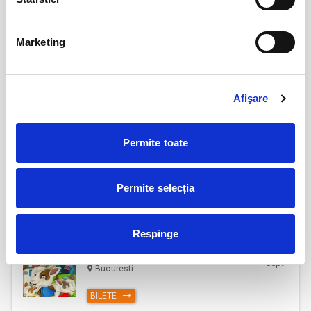
BILETE
Marketing
Ursul pacalit de vulpe @ Hanu' lui
22
Manuc
aug
Bucuresti
Afişare
BILETE
Permite toate
30
Alice și lumea minunată @ Hanu’ lui Manuc
aug
Bucuresti
Permite selecția
BILETE
Respinge
Capra cu trei iezi @ Hanu' lui Manuc
06
sept
Bucuresti
BILETE