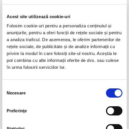
Evenimente similare
Acest site utilizează cookie-uri
Folosim cookie-uri pentru a personaliza conținutul și
08
Isprăvile Motanului Încălțat @ Hanu’ lui
anunțurile, pentru a oferi funcții de rețele sociale și pentru
Manuc
aug
a analiza traficul. De asemenea, le oferim partenerilor de
Bucuresti
rețele sociale, de publicitate și de analize informații cu
BILETE
privire la modul în care folosiți site-ul nostru. Aceștia le
pot combina cu alte informații oferite de dvs. sau culese
în urma folosirii serviciilor lor.
09
Turtita Nazdravana @ Hard Rock Cafe
Bucuresti
aug
Bucuresti
Selecția
BILETE
Necesare
consimțământului
16
Povestea Scufiței Roșii @ Hanu’ lui Manuc
Preferinţe
aug
Bucuresti
Statistici