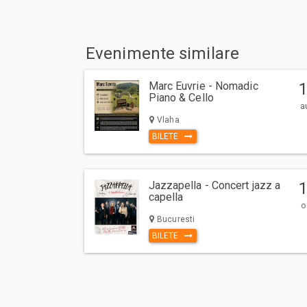
Evenimente similare
Marc Euvrie - Nomadic
Piano & Cello
a
Vlaha
BILETE
Jazzapella - Concert jazz a
capella
o
Bucuresti
BILETE