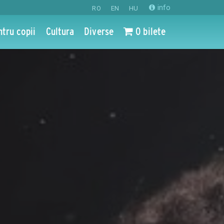
info
RO
EN
HU
ntru copii
Cultura
Diverse
0 bilete