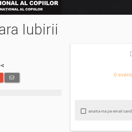
ra Iubirii
a
0 eveni