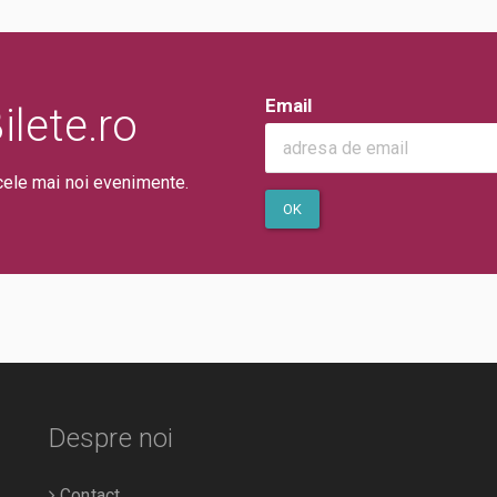
Email
lete.ro
cele mai noi evenimente.
OK
Despre noi
Contact