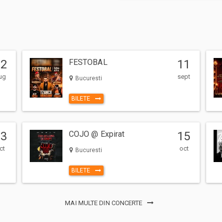
12
FESTOBAL
11
ug
sept
Bucuresti
BILETE
13
COJO @ Expirat
15
ct
oct
Bucuresti
BILETE
MAI MULTE DIN CONCERTE