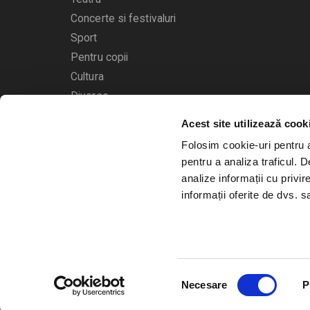
Concerte si festivaluri
Sport
Pentru copii
Cultura
Diverse
Calendarul evenimentelor
Acest site utilizează cook
Folosim cookie-uri pentru a 
pentru a analiza traficul. 
analize informații cu privir
informații oferite de dvs. sa
© 2006 - 2026
Bilete.ro
Selecția
A.N.P.C.
O.D.R.
Necesare
P
consimțământului