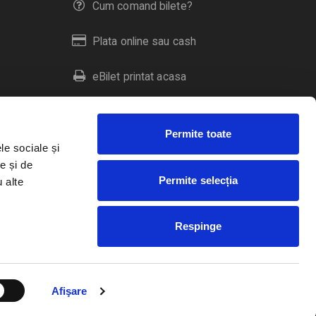
Cum comand bilete?
Plata online sau cash
eBilet printat acasa
Livrare prin curier
Permite toate
Returnare bilete
le sociale și
e și de
Permite selecția
u alte
Duplicare bilete
Respinge
RO
EN
HU
Afişare