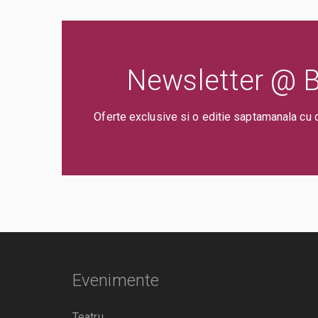
Newsletter @ Bi
Oferte exclusive si o editie saptamanala cu 
Evenimente
Teatru