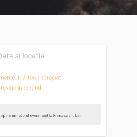
Data si locatia
mente in viitorul apropiat
revino in curand
anunta-ma pe email cand apare urmatorul eveniment la Primavara Iubirii