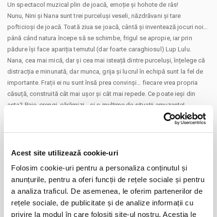
Un spectacol muzical plin de joacă, emoție și hohote de râs!
Nunu, Nini și Nana sunt trei purceluși veseli, năzdrăvani și tare
pofticioși de joacă. Toată ziua se joacă, cântă și inventează jocuri noi…
până când natura începe să se schimbe, frigul se apropie, iar prin
pădure își face apariția temutul (dar foarte caraghiosul) Lup Lulu.
Nana, cea mai mică, dar și cea mai isteață dintre purceluși, înțelege că
distracția e minunată, dar munca, grija și lucrul în echipă sunt la fel de
importante. Frații ei nu sunt însă prea convinși… fiecare vrea propria
căsuță, construită cât mai ușor și cât mai repede. Ce poate ieși din
asta? Paie, crengi, cărămizi… și o mulțime de situații amuzante!
Cu cântece antrenante, personaje savuroase, replici care stârnesc râsul
și multă interacțiune cu copiii din sală, povestea clasică a celor trei
purceluși capătă o formă nouă, plină de energie și culoare. Iar Lupul
Lulu? Nu este chiar atât de fioros pe cât se crede…
Acest site utilizează cookie-uri
Un spectacol despre curaj, responsabilitate, spus pe înțelesul celor
Folosim cookie-uri pentru a personaliza conținutul și
mici, dar savurat din plin și de cei mari.
anunțurile, pentru a oferi funcții de rețele sociale și pentru
Un final vesel, o lecție importantă și o invitație la cântat și joacă pentru
CONTINUARE
a analiza traficul. De asemenea, le oferim partenerilor de
toată sala – pentru că, până la urmă, poveștile frumoase se trăiesc cel
rețele sociale, de publicitate și de analize informații cu
mai bine împreună.
Distribuie aceasta pagina
privire la modul în care folosiți site-ul nostru. Aceștia le
Spectacol de teatru de păpuși recomandat copiilor cu vârsta de peste