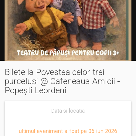
Bilete la Povestea celor trei
purceluşi @ Cafeneaua Amicii -
Popești Leordeni
Data si locatia
ultimul eveniment a fost pe 06 iun 2026