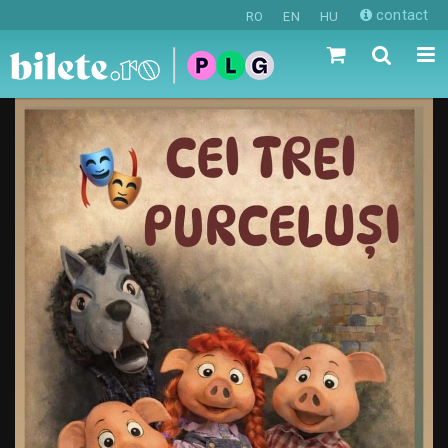
contact
RO
EN
HU