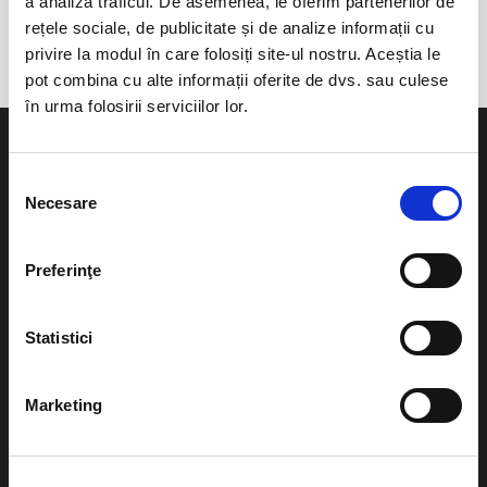
a analiza traficul. De asemenea, le oferim partenerilor de
Marosvasarhely
rețele sociale, de publicitate și de analize informații cu
privire la modul în care folosiți site-ul nostru. Aceștia le
pot combina cu alte informații oferite de dvs. sau culese
în urma folosirii serviciilor lor.
Selecția
Necesare
consimțământului
Evenimente
Ajutor
Preferinţe
Teatru
Cum comand bilete?
Concerte si
Statistici
festivaluri
Plata online sau cash
Sport
Marketing
eBilet printat acasa
Pentru copii
Cultura
Livrare prin curier
Diverse