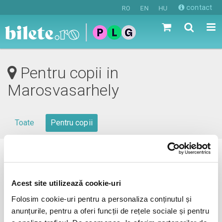
contact
RO
EN
HU
Pentru copii in
Marosvasarhely
Toate
Pentru copii
0 evenimente in viitorul apropiat
revino mai tarziu
Acest site utilizează cookie-uri
Folosim cookie-uri pentru a personaliza conținutul și
anunțurile, pentru a oferi funcții de rețele sociale și pentru
anunta-ma pe email cand apare urmatorul eveniment la