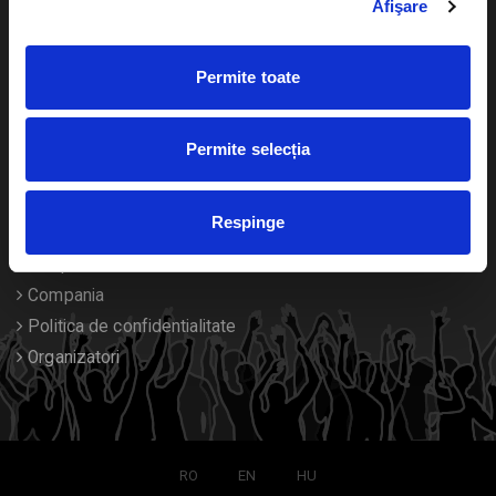
Afişare
Calendar
Returnare bilete
Permite toate
Duplicare bilete
Despre noi
Permite selecția
Contact
Respinge
Termeni si conditii
Despre Cookies
Compania
Politica de confidentialitate
Organizatori
RO
EN
HU