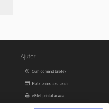
Ajutor
Cum comand bilete?
Plata online sau cash
eBilet printat acasa
Livrare prin curier