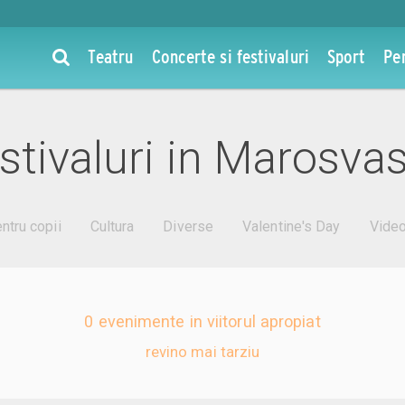
Teatru
Concerte si festivaluri
Sport
Pe
stivaluri in Marosva
ntru copii
Cultura
Diverse
Valentine's Day
Vide
0 evenimente in viitorul apropiat
revino mai tarziu