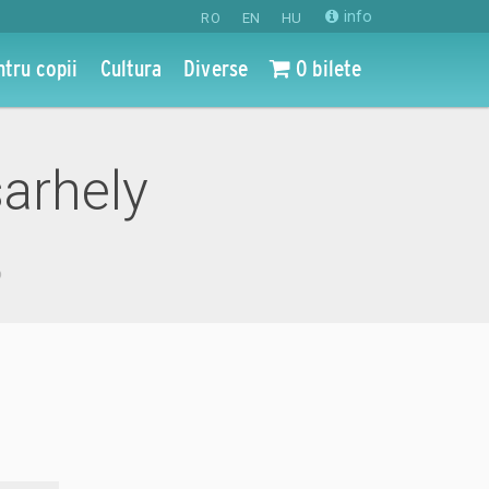
info
RO
EN
HU
ntru copii
Cultura
Diverse
0 bilete
sarhely
o