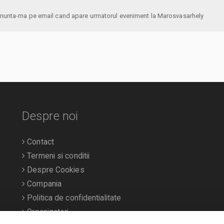
anunta-ma pe email cand apare urmatorul eveniment la Marosvasarhely
Despre noi
Contact
Termeni si conditii
Despre Cookies
Compania
Politica de confidentialitate
Organizatori