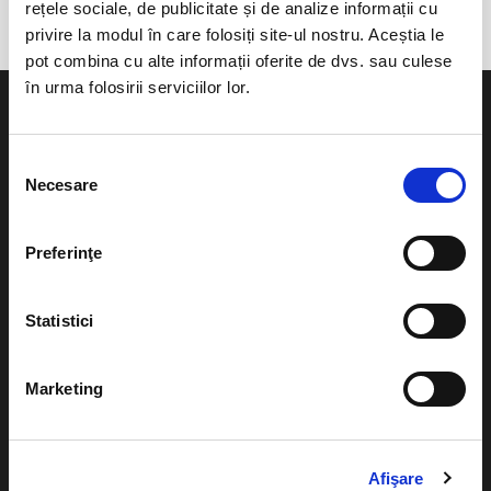
rețele sociale, de publicitate și de analize informații cu
privire la modul în care folosiți site-ul nostru. Aceștia le
pot combina cu alte informații oferite de dvs. sau culese
în urma folosirii serviciilor lor.
Selecția
Necesare
consimțământului
Evenimente
Ajutor
Teatru
Preferinţe
Cum comand bilete?
Concerte si
festivaluri
Plata online sau cash
Statistici
Sport
eBilet printat acasa
Pentru copii
Marketing
Cultura
Livrare prin curier
Diverse
Calendar
Afişare
Returnare bilete