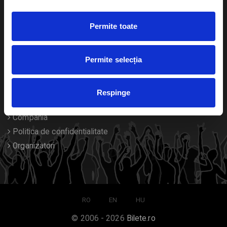
Duplicare bilete
Permite toate
Despre noi
Permite selecția
Contact
Termeni si conditii
Respinge
Despre Cookies
Compania
Politica de confidentialitate
Organizatori
RO
EN
HU
© 2006 - 2026
Bilete.ro