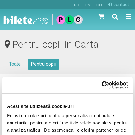
contact
RO
EN
HU
Pentru copii in Carta
Toate
Pentru copii
0 evenimente in viitorul apropiat
revino mai tarziu
Acest site utilizează cookie-uri
Folosim cookie-uri pentru a personaliza conținutul și
anunțurile, pentru a oferi funcții de rețele sociale și pentru
anunta-ma pe email cand apare urmatorul eveniment la
a analiza traficul. De asemenea, le oferim partenerilor de
Carta