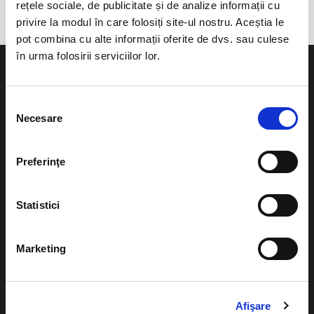
rețele sociale, de publicitate și de analize informații cu
privire la modul în care folosiți site-ul nostru. Aceștia le
pot combina cu alte informații oferite de dvs. sau culese
în urma folosirii serviciilor lor.
Selecția
Necesare
consimțământului
Evenimente
Ajutor
Teatru
Preferinţe
Cum comand bilete?
Concerte si
festivaluri
Plata online sau cash
Statistici
Sport
eBilet printat acasa
Pentru copii
Marketing
Cultura
Livrare prin curier
Diverse
Calendar
Afişare
Returnare bilete