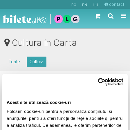
contact
RO
EN
HU
Cultura in Carta
Toate
Cultura
0 evenimente in viitorul apropiat
revino mai tarziu
Acest site utilizează cookie-uri
Folosim cookie-uri pentru a personaliza conținutul și
anunțurile, pentru a oferi funcții de rețele sociale și pentru
anunta-ma pe email cand apare urmatorul eveniment la
a analiza traficul. De asemenea, le oferim partenerilor de
Carta