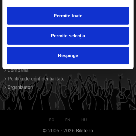
Duplicare bilete
Permite toate
Despre noi
Permite selecția
Contact
Termeni si conditii
Respinge
Despre Cookies
Compania
Politica de confidentialitate
Organizatori
RO
EN
HU
© 2006 - 2026
Bilete.ro