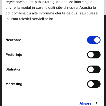
rețele sociale, de publicitate și de analize informații cu
privire la modul în care folosiți site-ul nostru. Aceștia le
pot combina cu alte informații oferite de dvs. sau culese
în urma folosirii serviciilor lor.
Selecția
Necesare
consimțământului
Evenimente
Ajutor
Teatru
Preferinţe
Cum comand bilete?
Concerte si
festivaluri
Plata online sau cash
Statistici
Sport
eBilet printat acasa
Pentru copii
Marketing
Cultura
Livrare prin curier
Diverse
Calendar
Afişare
Returnare bilete