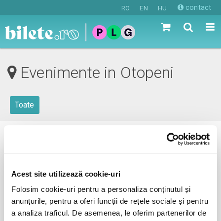
contact
RO
EN
HU
Evenimente in Otopeni
Toate
0 evenimente in viitorul apropiat
revino mai tarziu
Acest site utilizează cookie-uri
Folosim cookie-uri pentru a personaliza conținutul și
anunțurile, pentru a oferi funcții de rețele sociale și pentru
anunta-ma pe email cand apare urmatorul eveniment la
a analiza traficul. De asemenea, le oferim partenerilor de
Otopeni