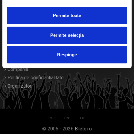
Duplicare bilete
Permite toate
Despre noi
Permite selecția
Contact
Termeni si conditii
Respinge
Despre Cookies
Compania
Politica de confidentialitate
Organizatori
RO
EN
HU
© 2006 - 2026
Bilete.ro