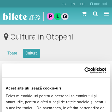
contact
RO
EN
HU
Cultura in Otopeni
Toate
Cultura
0 evenimente in viitorul apropiat
revino mai tarziu
Acest site utilizează cookie-uri
Folosim cookie-uri pentru a personaliza conținutul și
anunțurile, pentru a oferi funcții de rețele sociale și pentru
anunta-ma pe email cand apare urmatorul eveniment la
a analiza traficul. De asemenea, le oferim partenerilor de
Otopeni