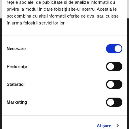
rețele sociale, de publicitate și de analize informații cu
privire la modul în care folosiți site-ul nostru. Aceștia le
pot combina cu alte informații oferite de dvs. sau culese
în urma folosirii serviciilor lor.
Selecția
Necesare
consimțământului
Evenimente
Ajutor
Teatru
Preferinţe
Cum comand bilete?
Concerte si
festivaluri
Plata online sau cash
Statistici
Sport
eBilet printat acasa
Pentru copii
Marketing
Cultura
Livrare prin curier
Diverse
Calendar
Afişare
Returnare bilete