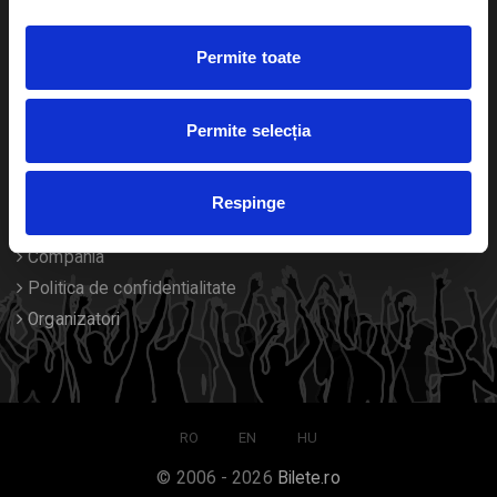
Duplicare bilete
Permite toate
Despre noi
Permite selecția
Contact
Termeni si conditii
Respinge
Despre Cookies
Compania
Politica de confidentialitate
Organizatori
RO
EN
HU
© 2006 - 2026
Bilete.ro