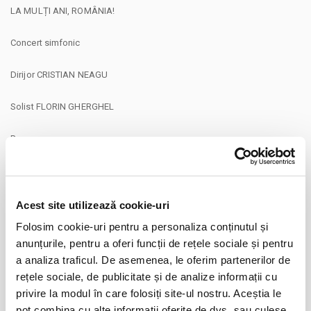
LA MULȚI ANI, ROMÂNIA!
Concert simfonic
Dirijor CRISTIAN NEAGU
Solist FLORIN GHERGHEL
Program
George Enescu Rapsodiile române nr. 1 și 2 op.11
George Enescu Balada pentru vioară și orchestră op.4a
Constantin Dimitrescu Dans țărănesc
Acest site utilizează cookie-uri
Constantin Silvestri Jocuri populare românești din Transilvania
Folosim cookie-uri pentru a personaliza conținutul și
Ciprian Porumbescu Balada pentru vioară și orchestră
anunțurile, pentru a oferi funcții de rețele sociale și pentru
CONTINUARE
Grigoraș Dinicu Hora staccato
a analiza traficul. De asemenea, le oferim partenerilor de
Mircea Chiriac Serenada
rețele sociale, de publicitate și de analize informații cu
Distribuie aceasta pagina
Tiberiu Olah Suita din muzica filmului Mihai Viteazul - selecțiuni
privire la modul în care folosiți site-ul nostru. Aceștia le
Îi închinăm României o seară de capodopere simfonice, bijuterii sonore
pot combina cu alte informații oferite de dvs. sau culese