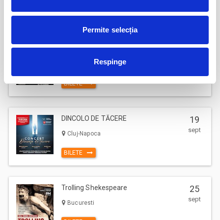
BILETE
Permite selecția
17
Deschiderea Stagiunii - Filarmonica Pitesti
sept
Respinge
Pitesti
BILETE
DINCOLO DE TĂCERE
19
sept
Cluj-Napoca
BILETE
Trolling Shekespeare
25
sept
Bucuresti