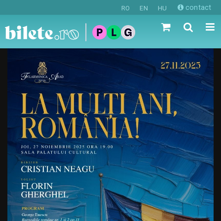
contact
RO
EN
HU