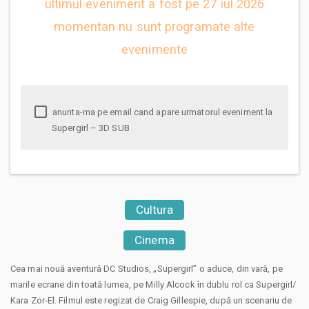
ultimul eveniment a fost pe 27 iul 2026
momentan nu sunt programate alte
evenimente
anunta-ma pe email cand apare urmatorul eveniment la
Supergirl – 3D SUB
Cultura
Cinema
Cea mai nouă aventură DC Studios, „Supergirl” o aduce, din vară, pe
marile ecrane din toată lumea, pe Milly Alcock în dublu rol ca Supergirl/
Kara Zor-El. Filmul este regizat de Craig Gillespie, după un scenariu de