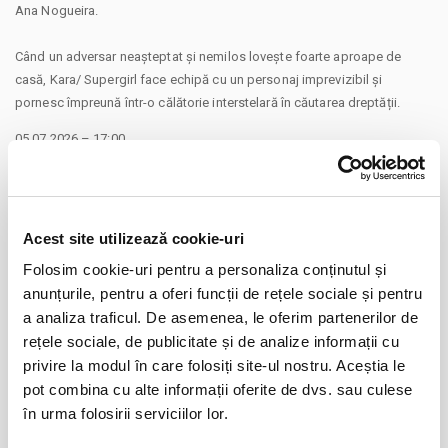
Ana Nogueira.
Când un adversar neașteptat și nemilos lovește foarte aproape de
casă, Kara/ Supergirl face echipă cu un personaj imprevizibil și
pornesc împreună într-o călătorie interstelară în căutarea dreptății.
05.07.2026 – 17:00
12.07.2026 – 19:00
15.07.2026 – 19:00
18.07.2026 – 19:00
27.07.2026 – 19:00
Acest site utilizează cookie-uri
Folosim cookie-uri pentru a personaliza conținutul și
Distribuie aceasta pagina
anunțurile, pentru a oferi funcții de rețele sociale și pentru
a analiza traficul. De asemenea, le oferim partenerilor de
rețele sociale, de publicitate și de analize informații cu
privire la modul în care folosiți site-ul nostru. Aceștia le
pot combina cu alte informații oferite de dvs. sau culese
în urma folosirii serviciilor lor.
Evenimente similare