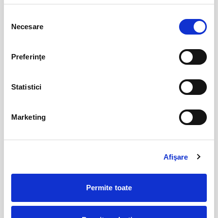
12
VIYAF VIRTUOSI - MARILE CONCERTE
PENTRU PIAN II
Selecția
aug
Necesare
consimțământului
Arad
BILETE
Preferinţe
Șoricelul neascultător
23
aug
Statistici
Bucuresti
BILETE
Marketing
AȘTEPTÂNDU-L PE ULISE
17
sept
Afişare
Cluj-Napoca
BILETE
Permite toate
17
Deschiderea Stagiunii - Filarmonica Pitesti