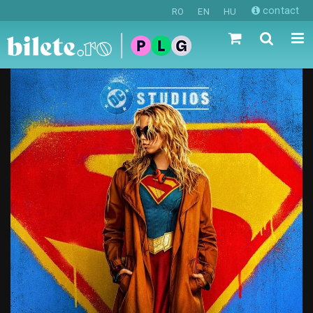
contact
RO
EN
HU