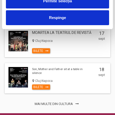
Permite selecția
sept
Pitesti
BILETE
Respinge
MOARTEA LA TEATRUL DE REVISTĂ
17
sept
Cluj-Napoca
BILETE
18
Son, Mother and Father sit at a table in
silence
sept
Cluj-Napoca
BILETE
MAI MULTE DIN CULTURA