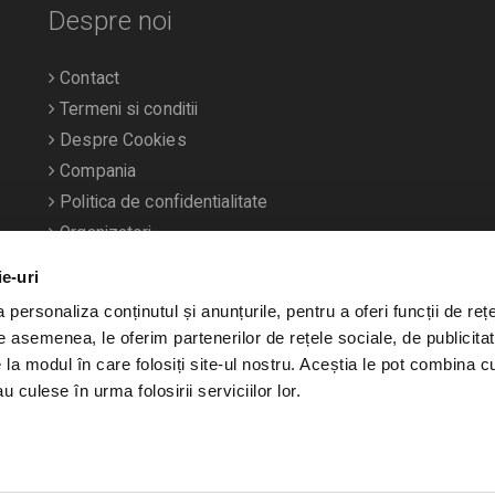
Despre noi
Contact
Termeni si conditii
Despre Cookies
Compania
Politica de confidentialitate
Organizatori
ie-uri
personaliza conținutul și anunțurile, pentru a oferi funcții de rețe
De asemenea, le oferim partenerilor de rețele sociale, de publicitat
e la modul în care folosiți site-ul nostru. Aceștia le pot combina c
u culese în urma folosirii serviciilor lor.