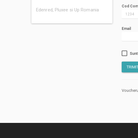
Cod Com
Edenred, Pluxee si Up Romania
Email
Sunt
TRIMI
Voucherul