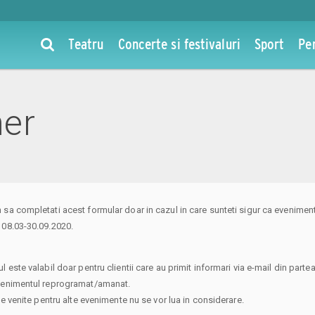
Teatru
Concerte si festivaluri
Sport
Pe
her
sa completati acest formular doar in cazul in care sunteti sigur ca evenimentu
 08.03-30.09.2020.
l este valabil doar pentru clientii care au primit informari via e-mail din part
venimentul reprogramat/amanat.
ile venite pentru alte evenimente nu se vor lua in considerare.