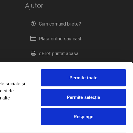
Ajutor
Cum comand bilete?
Plata online sau cash
eBilet printat acasa
Livrare prin curier
Permite toate
Returnare bilete
le sociale și
e și de
Permite selecția
u alte
Duplicare bilete
Respinge