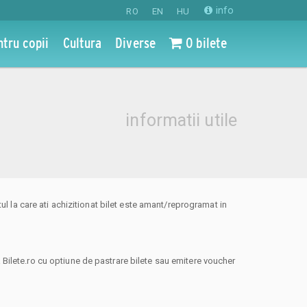
info
RO
EN
HU
ntru copii
Cultura
Diverse
0 bilete
informatii utile
l la care ati achizitionat bilet este amant/reprogramat in
ea Bilete.ro cu optiune de pastrare bilete sau emitere voucher