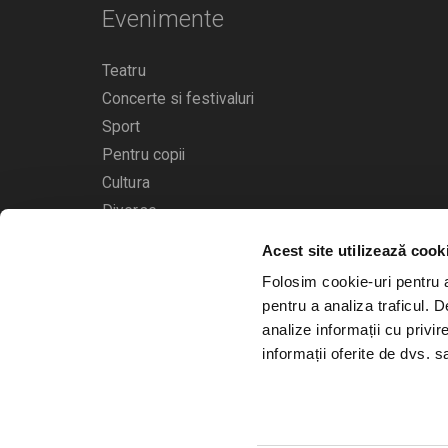
Evenimente
Teatru
Concerte si festivaluri
Sport
Pentru copii
Cultura
Diverse
Calendarul evenimentelor
Acest site utilizează cook
Folosim cookie-uri pentru a 
pentru a analiza traficul. 
analize informații cu privir
informații oferite de dvs. sa
© 2006 - 2026
Bilete.ro