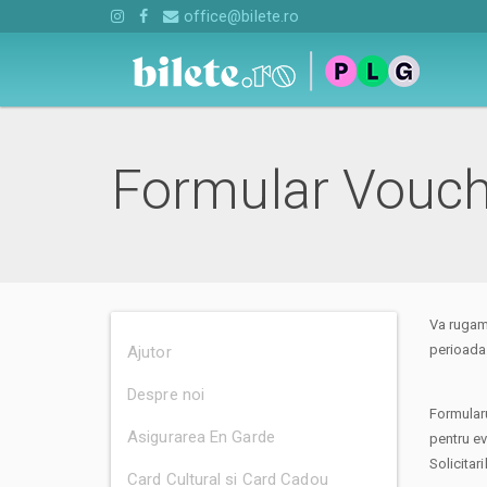
office@bilete.ro
Formular Vouc
Va rugam 
perioada
Ajutor
Despre noi
Formularu
Asigurarea En Garde
pentru e
Solicitar
Card Cultural si Card Cadou