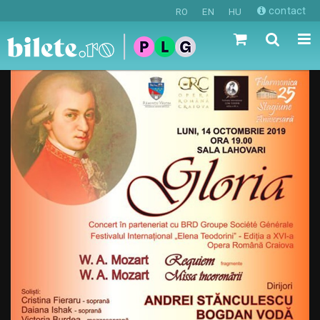
contact
RO
EN
HU