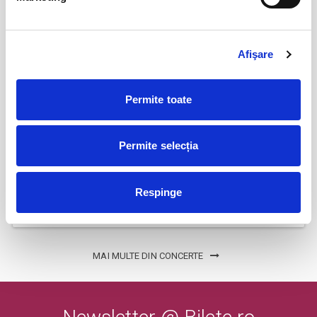
BILETE
Afişare
COJO @ Expirat
15
oct
Bucuresti
Permite toate
BILETE
Permite selecția
Tender live - Expirat
16
oct
Bucuresti
Respinge
BILETE
MAI MULTE DIN CONCERTE