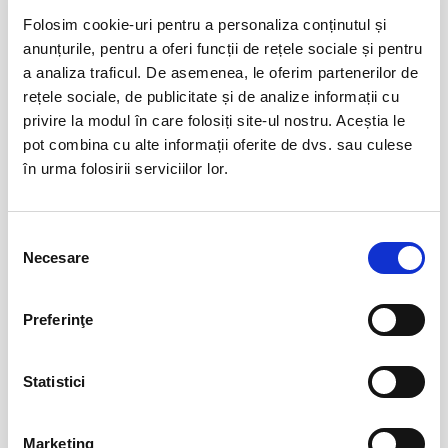
Marc Euvrie - Nomadic Piano & Cello
12
Folosim cookie-uri pentru a personaliza conținutul și
aug
anunțurile, pentru a oferi funcții de rețele sociale și pentru
Vlaha
a analiza traficul. De asemenea, le oferim partenerilor de
BILETE
rețele sociale, de publicitate și de analize informații cu
privire la modul în care folosiți site-ul nostru. Aceștia le
pot combina cu alte informații oferite de dvs. sau culese
FESTOBAL
11
în urma folosirii serviciilor lor.
sept
Bucuresti
BILETE
Selecția
Necesare
consimțământului
MASTERS OF CLASSIC
12
sept
Bucuresti
Preferinţe
BILETE
Statistici
Jazzapella - Concert jazz a capella
13
oct
Marketing
Bucuresti