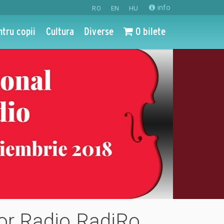
info
RO
EN
HU
ntru copii
Cultura
Diverse
0 bilete
elor Radio RadiRo