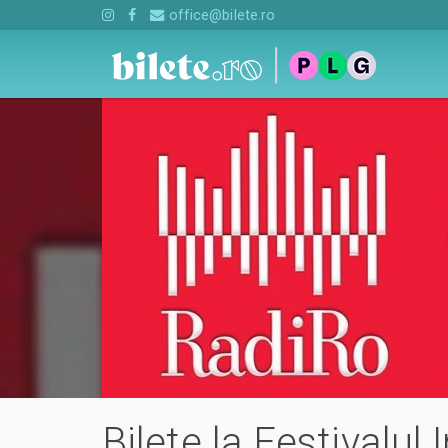
office@bilete.ro
Bilete la Festivalul