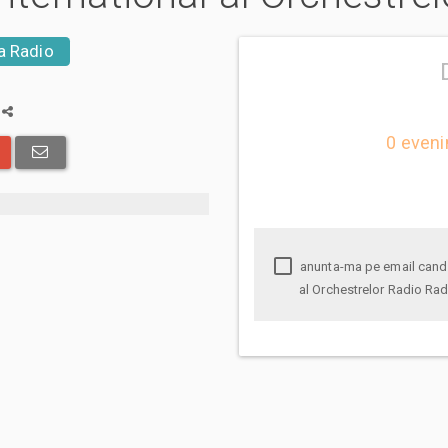
a Radio
a
0 eveni
anunta-ma pe email cand apare urmatorul eveniment la Festivalul International
al Orchestrelor Radio Ra