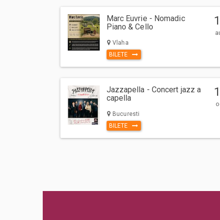
Marc Euvrie - Nomadic
Piano & Cello
a
Vlaha
BILETE
Jazzapella - Concert jazz a
capella
o
Bucuresti
BILETE