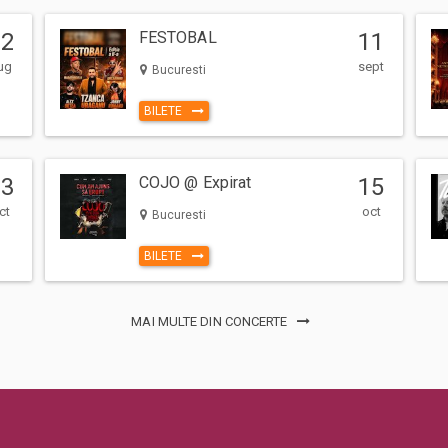
12
FESTOBAL
11
ug
sept
Bucuresti
BILETE
13
COJO @ Expirat
15
ct
oct
Bucuresti
BILETE
MAI MULTE DIN CONCERTE