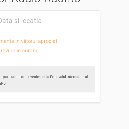
Data si locatia
mente in viitorul apropiat
revino in curand
diRo