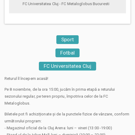
FC Universitatea Cluj - FC Metaloglobus Bucuresti
Sport
Fotbal
FC Universitatea Cluj
Returul îl începem acasă!
Pe 8 noiembrie, de la ora 15:00, jucăm în prima etapă a returului
sezonului regular, pe teren propriu, împotriva celor de la FC
Metaloglobus.
Biletele pot fi achiziționate și de la punctele fizice de vânzare, conform
următorului program:
- Magazinul oficial de la Cluj Arena: luni – vineri (13:00 -19:00)
- Stand-ul de la Iulius Mall: luni – duminică (10:00 – 22:00)