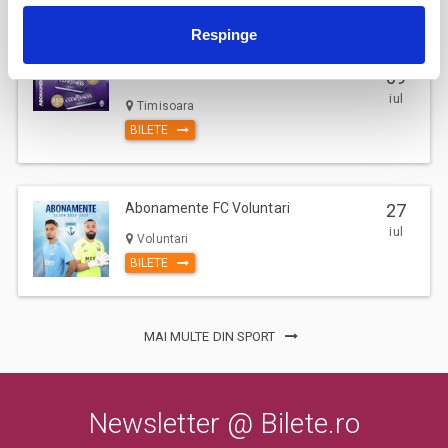
Respinge
Abonamente Politehnica Timisoara
09
iul
Timisoara
BILETE
Abonamente FC Voluntari
27
iul
Voluntari
BILETE
MAI MULTE DIN SPORT
Newsletter @ Bilete.ro