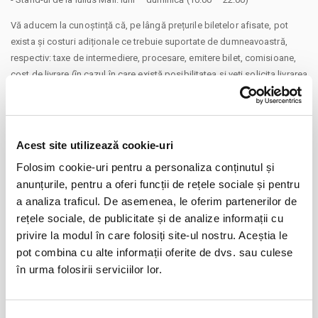
Vă aducem la cunoștință că, pe lângă prețurile biletelor afisate, pot
exista și costuri adiționale ce trebuie suportate de dumneavoastră,
respectiv: taxe de intermediere, procesare, emitere bilet, comisioane,
cost de livrare (în cazul în care există posibilitatea și veți solicita livrarea
prin curier a biletului), cost Asigurare En Garde (în cazul în care veți
opta pentru încheierea unei asigurări de bilete), costuri identificate
separat în pașii comenzii.
Prin cumpărarea unui bilet sau abonament de pe site-ul nostru Bilete.ro,
Acest site utilizează cookie-uri
CONTINUARE
cumpărătorul se obligă să respecte Regulile de participare și acces la
Folosim cookie-uri pentru a personaliza conținutul și
eveniment, precum și
Termenii și Condițiile
site-ului Bilete.ro
anunțurile, pentru a oferi funcții de rețele sociale și pentru
Distribuie aceasta pagina
Taxe servicii aplicabile per bilet:
a analiza traficul. De asemenea, le oferim partenerilor de
Taxă administrare - 1%
rețele sociale, de publicitate și de analize informații cu
Taxă procesare - 2 lei
privire la modul în care folosiți site-ul nostru. Aceștia le
pot combina cu alte informații oferite de dvs. sau culese
Un bilet este valabil pentru o singură persoană. Toți participanții la
în urma folosirii serviciilor lor.
eveniment, adulți și copii, trebuie să dețină un bilet sau abonament,
Evenimente similare
indiferent de vârstă.
Abonamente FC Universitatea Cluj
01
Vă rugăm să respectați orele de acces în stadion inscripționate pe