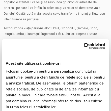
copiilor, elefănțelul va reuși să răspundă ghicitorilor adresate de
prietenii pe care îi va întâlni în calea sa și va reuși să destrame vraja
Duhului. Odată ruptă vraja, acesta se va transforma în prinț și fluturașul
într-o frumoasă prințesă.
Actorii vor da viață personajelor: Ursul, Crocodilul, Șarpele, Coco,
Prințul Dumbo, Fluturașul, Îngerașul, Fifi, Duhul și Prințesa Fluture
Spectacol de teatru interactiv recomandat copiilor cu vârsta de peste 4
ani. Durata: 45 de minute
Un spectacol pus în scenă în cadrul programului cultural Caravana cu
Acest site utilizează cookie-uri
Spectacole la Terasa Florilor (Strada Ion Maiorescu nr 42, Sector 2,
CONTINUARE
Folosim cookie-uri pentru a personaliza conținutul și
București)
anunțurile, pentru a oferi funcții de rețele sociale și pentru
Distribuie aceasta pagina
Powered by Caravana cu Spectacole
a analiza traficul. De asemenea, le oferim partenerilor de
#caravanacuspectacole
rețele sociale, de publicitate și de analize informații cu
privire la modul în care folosiți site-ul nostru. Aceștia le
Va aducem la cunostinta ca pe langa preturile biletelor sau
abonamentelor afisate, pot exista si costuri aditionale ce trebuie
pot combina cu alte informații oferite de dvs. sau culese
suportate de dvs., respectiv: taxe de intermediere, procesare, emitere
în urma folosirii serviciilor lor.