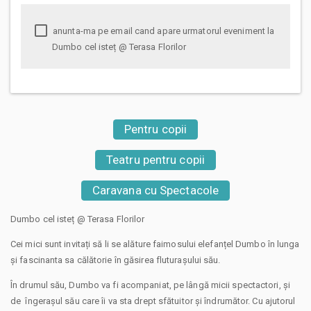
anunta-ma pe email cand apare urmatorul eveniment la
Dumbo cel isteț @ Terasa Florilor
Pentru copii
Teatru pentru copii
Caravana cu Spectacole
Dumbo cel isteț @ Terasa Florilor
Cei mici sunt invitați să li se alăture faimosului elefanțel Dumbo în lunga
și fascinanta sa călătorie în găsirea fluturașului său.
În drumul său, Dumbo va fi acompaniat, pe lângă micii spectactori, și
de îngerașul său care îi va sta drept sfătuitor și îndrumător. Cu ajutorul