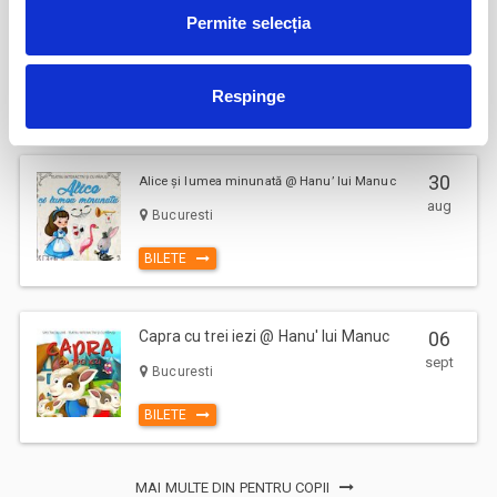
dupa inceperea spectacolului/evenimentului.
Permite selecția
Ursul pacalit de vulpe @ Hanu' lui
22
Manuc
aug
Bucuresti
Respinge
BILETE
30
Alice și lumea minunată @ Hanu’ lui Manuc
aug
Bucuresti
BILETE
Capra cu trei iezi @ Hanu' lui Manuc
06
sept
Bucuresti
BILETE
MAI MULTE DIN PENTRU COPII