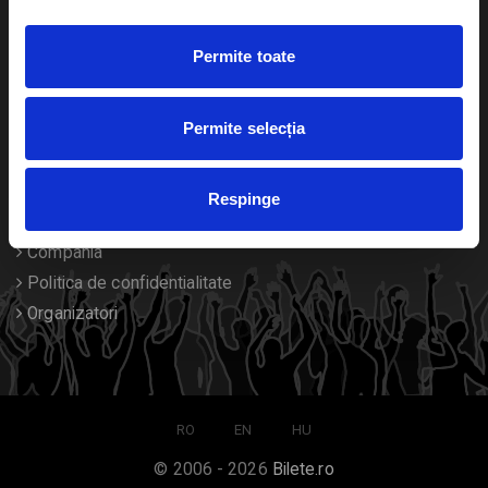
Duplicare bilete
Permite toate
Despre noi
Permite selecția
Contact
Termeni si conditii
Respinge
Despre Cookies
Compania
Politica de confidentialitate
Organizatori
RO
EN
HU
© 2006 - 2026
Bilete.ro