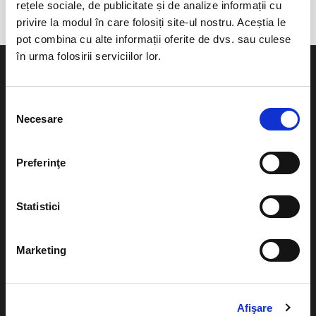
rețele sociale, de publicitate și de analize informații cu
privire la modul în care folosiți site-ul nostru. Aceștia le
pot combina cu alte informații oferite de dvs. sau culese
în urma folosirii serviciilor lor.
Selecția
Necesare
consimțământului
Evenimente
Ajutor
Teatru
Preferinţe
Cum comand bilete?
Concerte si
festivaluri
Plata online sau cash
Statistici
Sport
eBilet printat acasa
Pentru copii
Marketing
Cultura
Livrare prin curier
Diverse
Calendar
Afişare
Returnare bilete