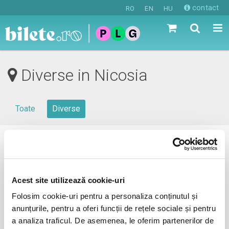
contact
RO
EN
HU
Diverse in Nicosia
Toate
Diverse
0 evenimente in viitorul apropiat
revino mai tarziu
Acest site utilizează cookie-uri
Folosim cookie-uri pentru a personaliza conținutul și
anunțurile, pentru a oferi funcții de rețele sociale și pentru
anunta-ma pe email cand apare urmatorul eveniment la
a analiza traficul. De asemenea, le oferim partenerilor de
Nicosia