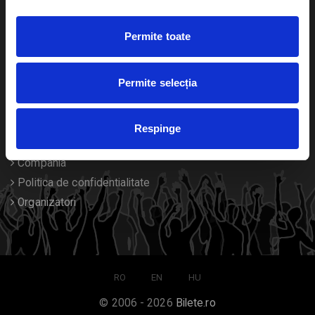
Duplicare bilete
Permite toate
Despre noi
Permite selecția
Contact
Termeni si conditii
Respinge
Despre Cookies
Compania
Politica de confidentialitate
Organizatori
RO
EN
HU
© 2006 - 2026
Bilete.ro