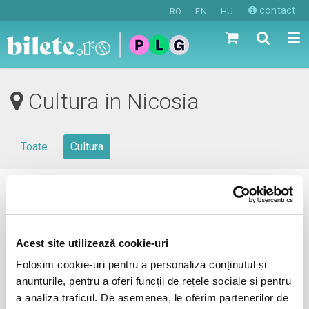
contact
RO
EN
HU
Cultura in Nicosia
Toate
Cultura
0 evenimente in viitorul apropiat
revino mai tarziu
Acest site utilizează cookie-uri
Folosim cookie-uri pentru a personaliza conținutul și
anunțurile, pentru a oferi funcții de rețele sociale și pentru
anunta-ma pe email cand apare urmatorul eveniment la
a analiza traficul. De asemenea, le oferim partenerilor de
Nicosia