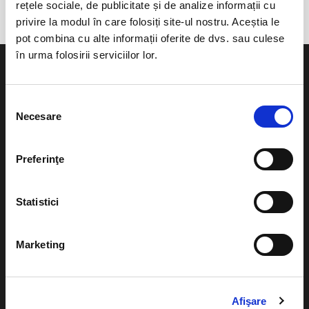
rețele sociale, de publicitate și de analize informații cu
privire la modul în care folosiți site-ul nostru. Aceștia le
pot combina cu alte informații oferite de dvs. sau culese
în urma folosirii serviciilor lor.
Selecția
Necesare
consimțământului
Evenimente
Ajutor
Teatru
Preferinţe
Cum comand bilete?
Concerte si
festivaluri
Plata online sau cash
Statistici
Sport
eBilet printat acasa
Pentru copii
Marketing
Cultura
Livrare prin curier
Diverse
Calendar
Afişare
Returnare bilete