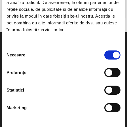
a analiza traficul. De asemenea, le oferim partenerilor de
Bucuresti, Craiova
rețele sociale, de publicitate și de analize informații cu
perioada 9 oct - 11 oct
privire la modul în care folosiți site-ul nostru. Aceștia le
pot combina cu alte informații oferite de dvs. sau culese
în urma folosirii serviciilor lor.
Selecția
Necesare
consimțământului
Evenimente
Ajutor
Preferinţe
Teatru
Cum comand bilete?
Concerte si
Statistici
festivaluri
Plata online sau cash
Sport
Marketing
eBilet printat acasa
Pentru copii
Cultura
Livrare prin curier
Diverse