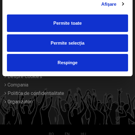
Afişare
Calendar
Returnare bilete
Permite toate
Duplicare bilete
Permite selecția
Despre noi
Contact
Respinge
Termeni si conditii
Despre Cookies
Compania
Politica de confidentialitate
Organizatori
RO
EN
HU