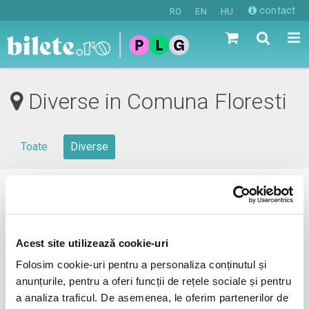
contact
RO
EN
HU
Diverse in Comuna Floresti
Toate
Diverse
0 evenimente in viitorul apropiat
revino mai tarziu
Acest site utilizează cookie-uri
Folosim cookie-uri pentru a personaliza conținutul și
anunțurile, pentru a oferi funcții de rețele sociale și pentru
anunta-ma pe email cand apare urmatorul eveniment la
a analiza traficul. De asemenea, le oferim partenerilor de
Comuna Floresti