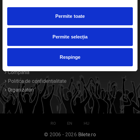
Duplicare bilete
Permite toate
Despre noi
Permite selecția
Contact
Termeni si conditii
Respinge
Despre Cookies
Compania
Politica de confidentialitate
Organizatori
RO
EN
HU
© 2006 - 2026
Bilete.ro