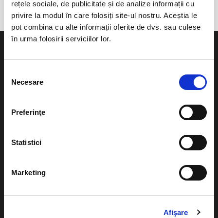
rețele sociale, de publicitate și de analize informații cu
privire la modul în care folosiți site-ul nostru. Aceștia le
pot combina cu alte informații oferite de dvs. sau culese
în urma folosirii serviciilor lor.
Selecția
Necesare
consimțământului
Evenimente
Ajutor
Teatru
Preferinţe
Cum comand bilete?
Concerte si
festivaluri
Plata online sau cash
Statistici
Sport
eBilet printat acasa
Pentru copii
Marketing
Cultura
Livrare prin curier
Diverse
Calendar
Afişare
Returnare bilete