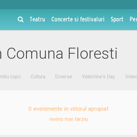
Teatru
Concerte si festivaluri
Sport
Pe
 Comuna Floresti
ntru copii
Cultura
Diverse
Valentine's Day
Vide
0 evenimente in viitorul apropiat
revino mai tarziu