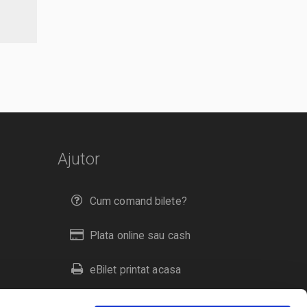
Ajutor
Cum comand bilete?
Plata online sau cash
eBilet printat acasa
Livrare prin curier