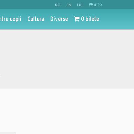
info
RO
EN
HU
ntru copii
Cultura
Diverse
0 bilete
o