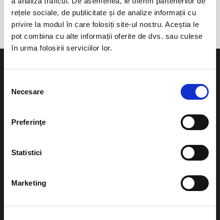
a analiza traficul. De asemenea, le oferim partenerilor de
Curtea de Arges
rețele sociale, de publicitate și de analize informații cu
privire la modul în care folosiți site-ul nostru. Aceștia le
pot combina cu alte informații oferite de dvs. sau culese
în urma folosirii serviciilor lor.
Selecția
Necesare
consimțământului
Evenimente
Ajutor
Preferinţe
Teatru
Cum comand bilete?
Concerte si
Statistici
festivaluri
Plata online sau cash
Sport
Marketing
eBilet printat acasa
Pentru copii
Cultura
Livrare prin curier
Diverse