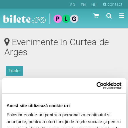
contact
RO
EN
HU
Evenimente in Curtea de
Arges
Toate
0 evenimente in viitorul apropiat
revino mai tarziu
Acest site utilizează cookie-uri
Folosim cookie-uri pentru a personaliza conținutul și
anunțurile, pentru a oferi funcții de rețele sociale și pentru
anunta-ma pe email cand apare urmatorul eveniment la