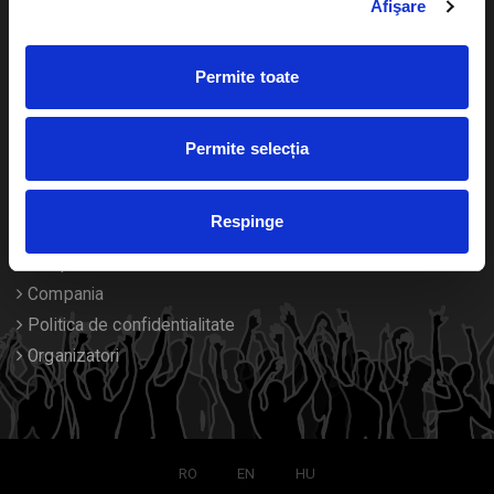
Afişare
Calendar
Returnare bilete
Permite toate
Duplicare bilete
Despre noi
Permite selecția
Contact
Respinge
Termeni si conditii
Despre Cookies
Compania
Politica de confidentialitate
Organizatori
RO
EN
HU