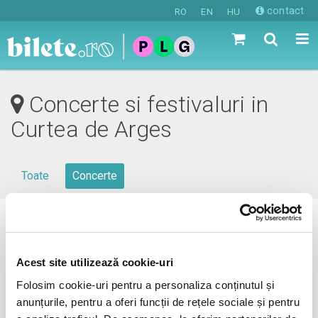
contact
RO
EN
HU
Concerte si festivaluri in
Curtea de Arges
Toate
Concerte
0 evenimente in viitorul apropiat
revino mai tarziu
Acest site utilizează cookie-uri
Folosim cookie-uri pentru a personaliza conținutul și
anunțurile, pentru a oferi funcții de rețele sociale și pentru
anunta-ma pe email cand apare urmatorul eveniment la