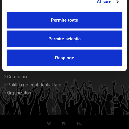
Afişare
Calendar
Returnare bilete
Permite toate
Duplicare bilete
Despre noi
Permite selecția
Contact
Respinge
Termeni si conditii
Despre Cookies
Compania
Politica de confidentialitate
Organizatori
RO
EN
HU