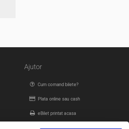
Ajutor
Cum comand bilete?
Plata online sau cash
eBilet printat acasa
Livrare prin curier