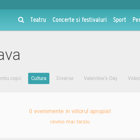
Teatru
Concerte si festivaluri
Sport
Pe
ava
ntru copii
Cultura
Diverse
Valentine's Day
Vide
0 evenimente in viitorul apropiat
revino mai tarziu