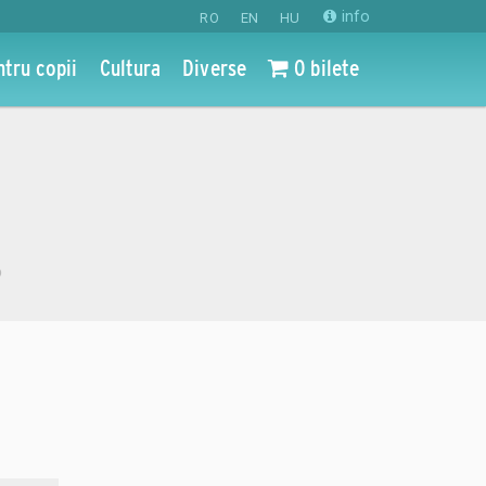
info
RO
EN
HU
ntru copii
Cultura
Diverse
0 bilete
o