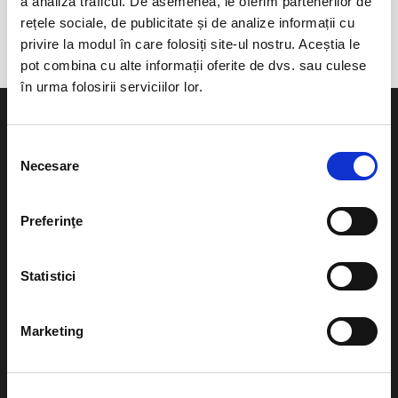
a analiza traficul. De asemenea, le oferim partenerilor de
Trnava
rețele sociale, de publicitate și de analize informații cu
privire la modul în care folosiți site-ul nostru. Aceștia le
pot combina cu alte informații oferite de dvs. sau culese
în urma folosirii serviciilor lor.
Selecția
Necesare
consimțământului
Evenimente
Ajutor
Preferinţe
Teatru
Cum comand bilete?
Concerte si
Statistici
festivaluri
Plata online sau cash
Sport
Marketing
eBilet printat acasa
Pentru copii
Cultura
Livrare prin curier
Diverse