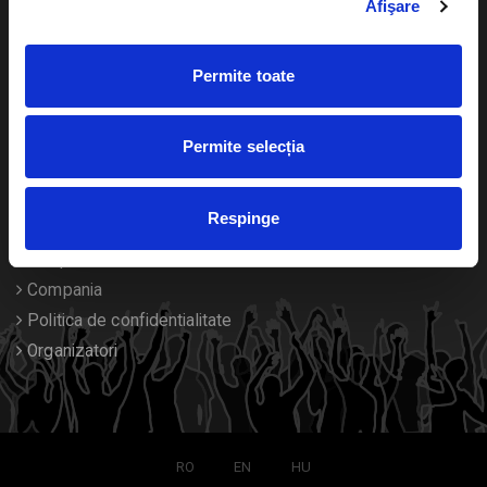
Afişare
Calendar
Returnare bilete
Permite toate
Duplicare bilete
Despre noi
Permite selecția
Contact
Respinge
Termeni si conditii
Despre Cookies
Compania
Politica de confidentialitate
Organizatori
RO
EN
HU