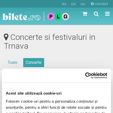
contact
RO
EN
HU
Concerte si festivaluri in
Trnava
Toate
Concerte
0 evenimente in viitorul apropiat
revino mai tarziu
Acest site utilizează cookie-uri
Folosim cookie-uri pentru a personaliza conținutul și
anunțurile, pentru a oferi funcții de rețele sociale și pentru
anunta-ma pe email cand apare urmatorul eveniment la