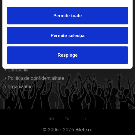
Duplicare bilete
Permite toate
Despre noi
Permite selecția
Contact
Termeni si conditii
Respinge
Despre Cookies
Compania
Politica de confidentialitate
Organizatori
RO
EN
HU
© 2006 - 2026
Bilete.ro