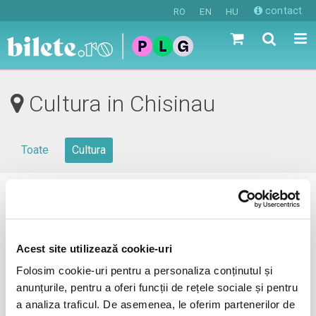
contact
RO
EN
HU
Cultura in Chisinau
Toate
Cultura
0 evenimente in viitorul apropiat
revino mai tarziu
Acest site utilizează cookie-uri
Folosim cookie-uri pentru a personaliza conținutul și
anunțurile, pentru a oferi funcții de rețele sociale și pentru
anunta-ma pe email cand apare urmatorul eveniment la
a analiza traficul. De asemenea, le oferim partenerilor de
Chisinau