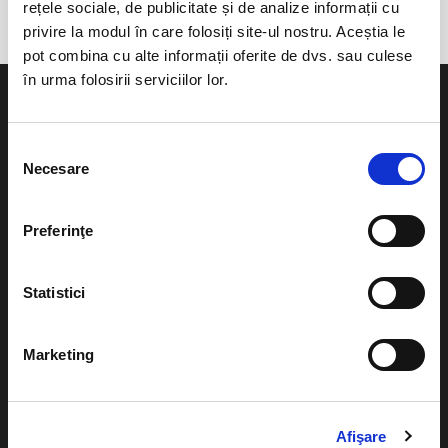
rețele sociale, de publicitate și de analize informații cu
privire la modul în care folosiți site-ul nostru. Aceștia le
pot combina cu alte informații oferite de dvs. sau culese
în urma folosirii serviciilor lor.
Selecția
Necesare
consimțământului
Evenimente
Ajutor
Teatru
Preferinţe
Cum comand bilete?
Concerte si
festivaluri
Plata online sau cash
Statistici
Sport
eBilet printat acasa
Pentru copii
Marketing
Cultura
Livrare prin curier
Diverse
Calendar
Afişare
Returnare bilete