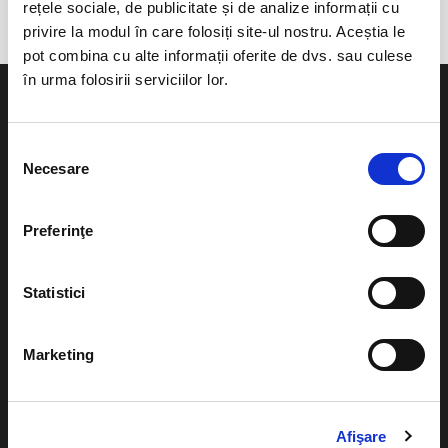
rețele sociale, de publicitate și de analize informații cu
privire la modul în care folosiți site-ul nostru. Aceștia le
pot combina cu alte informații oferite de dvs. sau culese
în urma folosirii serviciilor lor.
Selecția
Necesare
consimțământului
Evenimente
Ajutor
Teatru
Preferinţe
Cum comand bilete?
Concerte si
festivaluri
Plata online sau cash
Statistici
Sport
eBilet printat acasa
Pentru copii
Marketing
Cultura
Livrare prin curier
Diverse
Calendar
Afişare
Returnare bilete