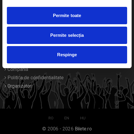
Duplicare bilete
Permite toate
Despre noi
Permite selecția
Contact
Termeni si conditii
Respinge
Despre Cookies
Compania
Politica de confidentialitate
Organizatori
RO
EN
HU
© 2006 - 2026
Bilete.ro