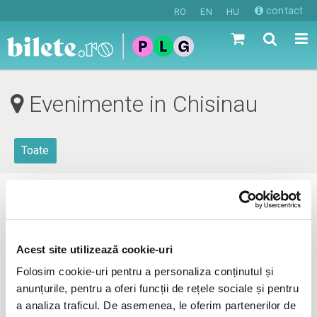
contact
RO
EN
HU
Evenimente in Chisinau
Toate
0 evenimente in viitorul apropiat
revino mai tarziu
Acest site utilizează cookie-uri
Folosim cookie-uri pentru a personaliza conținutul și
anunțurile, pentru a oferi funcții de rețele sociale și pentru
anunta-ma pe email cand apare urmatorul eveniment la
a analiza traficul. De asemenea, le oferim partenerilor de
Chisinau