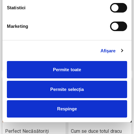
Statistici
Marketing
Tavanul de sticla
Fericirea in 5 pasi. Comedie
antimotivationala
Afişare
Bucuresti
Bucuresti
4 septembrie
6 septembrie
Permite toate
Permite selecția
Respinge
Perfect Necăsătoriți
Cum se duce totul dracu