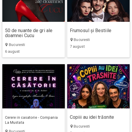
50 de nuante de gri ale
Frumosul și Bestiile
doamnei Cucu
Bucuresti
Bucuresti
7 august
6 august
Copiii au idei trăsnite
Cerere in casatorie - Compania
La Mustata
Bucuresti
Bucuresti