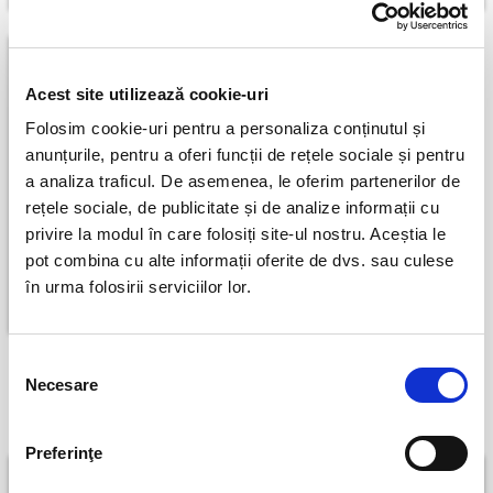
Acest site utilizează cookie-uri
Folosim cookie-uri pentru a personaliza conținutul și
anunțurile, pentru a oferi funcții de rețele sociale și pentru
a analiza traficul. De asemenea, le oferim partenerilor de
rețele sociale, de publicitate și de analize informații cu
Turing
privire la modul în care folosiți site-ul nostru. Aceștia le
pot combina cu alte informații oferite de dvs. sau culese
Bucuresti
în urma folosirii serviciilor lor.
29 august
Selecția
Necesare
consimțământului
Peste
o luna
Preferinţe