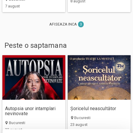
8 august
7 august
AFISEAZA INCA
3
Peste
o saptamana
Autopsia unor intamplari
Șoricelul neascultător
nevinovate
Bucuresti
Bucuresti
23 august
22 august