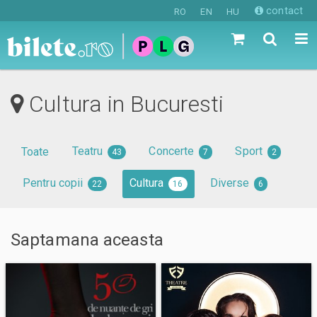
contact
RO
EN
HU
Cultura in Bucuresti
Teatru
Concerte
Sport
Toate
43
7
2
Pentru copii
Cultura
Diverse
22
16
6
Saptamana
aceasta