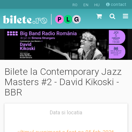
contact
RO
EN
HU
Bilete la Contemporary Jazz
Masters #2 - David Kikoski -
BBR
Data si locatia