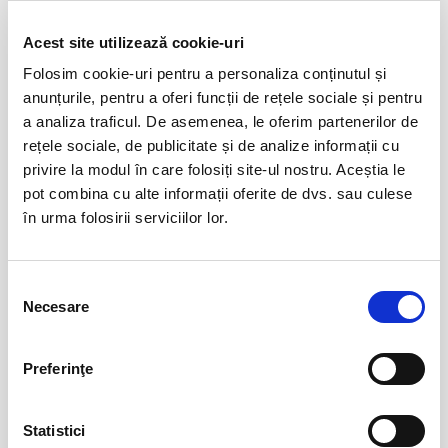
Taxa procesare - 2 lei
Acest site utilizează cookie-uri
Un bilet este valabil pentru o singura persoana. Toti participantii la
Evenimente similare
Folosim cookie-uri pentru a personaliza conținutul și
eveniment, adulti si copii, trebuie sa cumpere bilet sau abonament,
anunțurile, pentru a oferi funcții de rețele sociale și pentru
indiferent de varsta. (Mai putin cazurile unde este specificata gratuitate
Marc Euvrie - Nomadic Piano & Cello
12
a analiza traficul. De asemenea, le oferim partenerilor de
in limita de varsta).
aug
rețele sociale, de publicitate și de analize informații cu
Vlaha
Va rugam sa respectati orele de acces in sala de spectacol sau in locul
privire la modul în care folosiți site-ul nostru. Aceștia le
BILETE
de desfasurare a evenimentului inscriptionate pe bilet, pentru a evita
pot combina cu alte informații oferite de dvs. sau culese
aglomerarea pe caile de acces sau deranjarea celorlalti spectatori
în urma folosirii serviciilor lor.
dupa inceperea spectacolului/evenimentului.
FESTOBAL
11
sept
Bucuresti
Selecția
BILETE
Necesare
consimțământului
Preferinţe
MASTERS OF CLASSIC
12
sept
Bucuresti
Statistici
BILETE