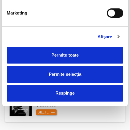
Marketing
Jazzapella - Concert jazz a capella
13
oct
Bucuresti
BILETE
Afişare
Permite toate
COJO @ Expirat
15
oct
Bucuresti
Permite selecția
BILETE
Respinge
Tender live - Expirat
16
oct
Bucuresti
BILETE