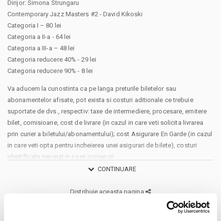
Dirijor: Simona Strungaru
Contemporary Jazz Masters #2 - David Kikoski
Categoria I – 80 lei
Categoria a II-a - 64 lei
Categoria a III-a – 48 lei
Categoria reducere 40% - 29 lei
Categoria reducere 90% - 8 lei
Va aducem la cunostinta ca pe langa preturile biletelor sau
abonamentelor afisate, pot exista si costuri aditionale ce trebuie
suportate de dvs., respectiv: taxe de intermediere, procesare, emitere
bilet, comisioane, cost de livrare (in cazul in care veti solicita livrarea
prin curier a biletului/abonamentului); cost Asigurare En Garde (in cazul
in care veti opta pentru incheierea unei asigurari de bilete), costuri
identificate separat in pasii comenzii.
Prin cumpararea unui bilet sau abonament de pe site-ul nostru Bilete.ro,
CONTINUARE
cumparatorul se obliga sa respecte Regulile de participare si acces la
eveniment, precum si
Termenii si Conditiile
site-ului Bilete.ro
Distribuie aceasta pagina
Taxe servicii aplicabile per bilet:
Taxa administrare - 2%