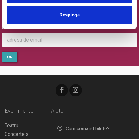
Newsletter @ Bilete.ro
Oferte exclusive si o editie saptamanala cu cele mai noi
Respinge
evenimente.
Email
OK
Evenimente
Ajutor
Teatru
Cum comand bilete?
Concerte si