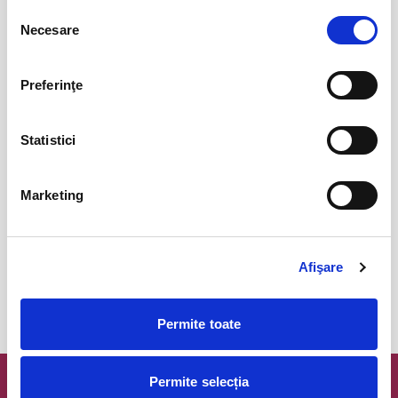
Selecția
BILETE
Necesare
consimțământului
Preferinţe
COJO @ Expirat
15
oct
Bucuresti
BILETE
Statistici
Marketing
Tender live - Expirat
16
oct
Bucuresti
BILETE
Afişare
MAI MULTE DIN CONCERTE
Permite toate
Permite selecția