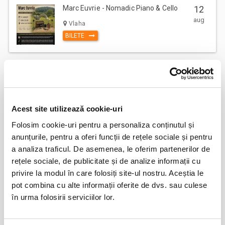
Marc Euvrie - Nomadic Piano & Cello
12
aug
Vlaha
BILETE
FESTOBAL
11
sept
Bucuresti
BILETE
Acest site utilizează cookie-uri
Folosim cookie-uri pentru a personaliza conținutul și
anunțurile, pentru a oferi funcții de rețele sociale și pentru
MASTERS OF CLASSIC
12
a analiza traficul. De asemenea, le oferim partenerilor de
sept
Bucuresti
rețele sociale, de publicitate și de analize informații cu
BILETE
privire la modul în care folosiți site-ul nostru. Aceștia le
pot combina cu alte informații oferite de dvs. sau culese
în urma folosirii serviciilor lor.
Jazzapella - Concert jazz a capella
13
oct
Bucuresti