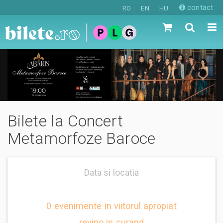
contact
RO
EN
HU
Bilete la Concert
Metamorfoze Baroce
Data si locatia
0 evenimente in viitorul apropiat
revino in curand