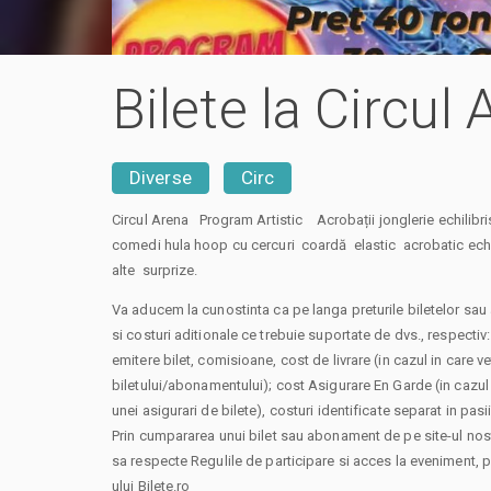
Bilete la Circul
Diverse
Circ
Circul Arena Program Artistic Acrobații jonglerie echilibri
comedi hula hoop cu cercuri coardă elastic acrobatic echi
alte surprize.
Va aducem la cunostinta ca pe langa preturile biletelor sau
si costuri aditionale ce trebuie suportate de dvs., respectiv
emitere bilet, comisioane, cost de livrare (in cazul in care veti
biletului/abonamentului); cost Asigurare En Garde (in cazul 
unei asigurari de bilete), costuri identificate separat in pasi
Prin cumpararea unui bilet sau abonament de pe site-ul nost
sa respecte Regulile de participare si acces la eveniment,
ului Bilete.ro