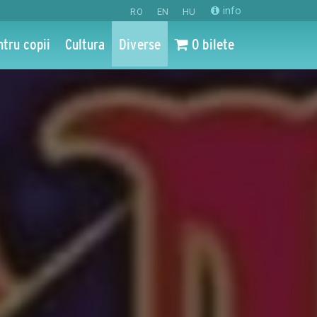
info
RO
EN
HU
ntru copii
Cultura
Diverse
0 bilete