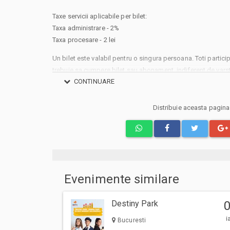
Taxe servicii aplicabile per bilet:
Taxa administrare - 2%
Taxa procesare - 2 lei
Un bilet este valabil pentru o singura persoana. Toti participa
trebuie sa cumpere bilet sau abonament, indiferent de varst
CONTINUARE
specificata gratuitate in limita de varsta).
Va rugam sa respectati orele de acces in sala de spectacol
evenimentului inscriptionate pe bilet, pentru a evita aglom
Distribuie aceasta pagin
deranjarea celorlalti spectatori dupa inceperea spectacolul
Evenimente similare
Destiny Park
i
Bucuresti