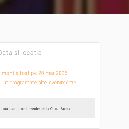
Data si locatia
niment a fost pe 28 mai 2026
unt programate alte evenimente
anunta-ma pe email cand apare urmatorul eveniment la Circul Arena