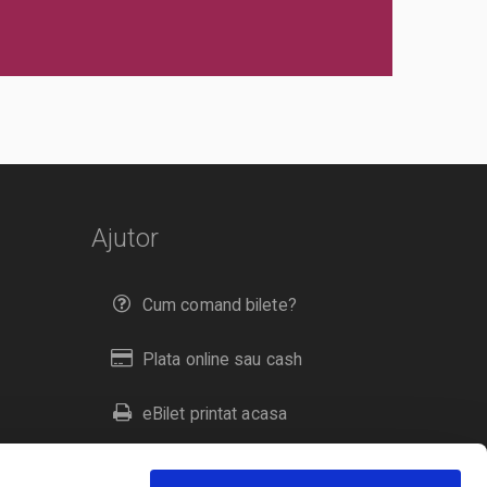
Ajutor
Cum comand bilete?
Plata online sau cash
eBilet printat acasa
Livrare prin curier