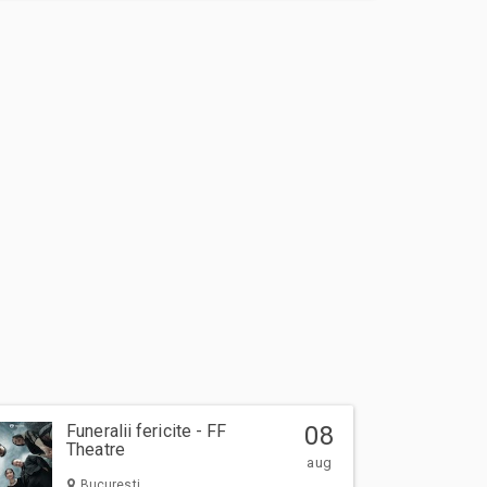
Funeralii fericite - FF
08
Theatre
aug
Bucuresti