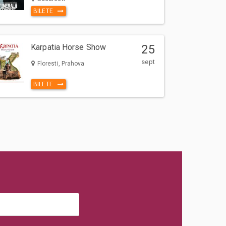
BILETE
Karpatia Horse Show
25
sept
Floresti, Prahova
BILETE