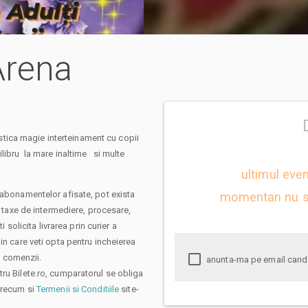
 Arena
stica magie interteinament cu copii
libru la mare inaltime si multe
ultimul eve
 abonamentelor afisate, pot exista
momentan nu s
: taxe de intermediere, procesare,
 solicita livrarea prin curier a
in care veti opta pentru incheierea
i comenzii.
ru Bilete.ro, cumparatorul se obliga
 precum si
Termenii si Conditiile
site-