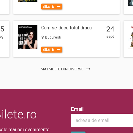
BILETE
15
Cum se duce totul dracu
24
ug
sept
Bucuresti
BILETE
MAI MULTE DIN DIVERSE
Email
lete.ro
cele mai noi evenimente.