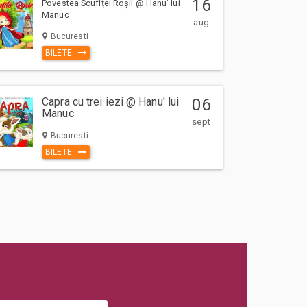
16
Povestea Scufiței Roșii @ Hanu’ lui
Manuc
aug
Bucuresti
BILETE
Capra cu trei iezi @ Hanu' lui
06
Manuc
sept
Bucuresti
BILETE