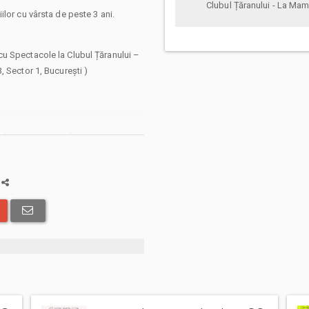
Clubul Țăranului - La Ma
lor cu vârsta de peste 3 ani.
u Spectacole la Clubul Țăranului –
, Sector 1, București )
 abonamentelor afisate, pot exista
: taxe de intermediere, procesare,
 solicita livrarea prin curier a
a
in care veti opta pentru incheierea
i comenzii.
ru Bilete.ro, cumparatorul se obliga
 precum si
Termenii si Conditiile
site-