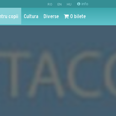
info
RO
EN
HU
ntru copii
Cultura
Diverse
0 bilete