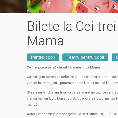
Bilete la Cei tr
Mama
Pentru copii
Teatru pentru copii
Cei trei purceluși @ Clubul Țăranului – La Mama
Cu toţii ştim povestea celor trei purcei care îşi construiesc
vedem la treabă, să îi punem piedică lupului sau să-l ajută
Şi asta nu fiindcă am fi răi, ci ca să le arătăm tuturor că gra
vrei să faci un lucru bun şi durabil, trebuie să îţi pui mintea l
muncă.
Actorii vor da viață personajelor: Cei trei purceluși, Lupul și