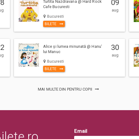
08
09
Turtita Nazdravana @ Hard Rock
Cafe Bucuresti
ug
aug
Bucuresti
ntii la eveniment, adulti si copii,
BILETE
a. (Mai putin cazurile unde este
 sau in locul de desfasurare a
22
30
Alice și lumea minunată @ Hanu’
erarea pe caile de acces sau
lui Manuc
ug
aug
ui/evenimentului.
Bucuresti
BILETE
MAI MULTE DIN PENTRU COPII
Email
lete.ro