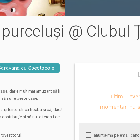
ei purceluși @ Clubul 
Caravana cu Spectacole
 case, dar e mult mai amuzant să îi
ultimul eve
m să sufle peste case.
momentan nu s
ba şi lenea strică treaba şi că, dacă
a contribuţie şi să nu te fereşti de
 Povestitorul.
anunta-ma pe email cand apare urmatorul eveniment la Cei trei purceluși @