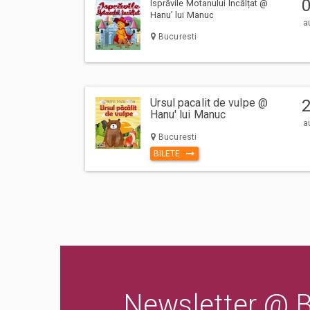
Isprăvile Motanului Încălțat @
Comision ticketing - 7%
Hanu’ lui Manuc
a
Taxa emitere bilet - 1 RON
Bucuresti
Un bilet este valabil pentru o singura persoana. Toti participa
trebuie sa cumpere bilet sau abonament, indiferent de varst
specificata gratuitate in limita de varsta).
Va rugam sa respectati orele de acces in sala de spectacol
Ursul pacalit de vulpe @
Hanu' lui Manuc
evenimentului inscriptionate pe bilet, pentru a evita aglom
a
deranjarea celorlalti spectatori dupa inceperea spectacolul
Bucuresti
BILETE
Newsletter @ Bi