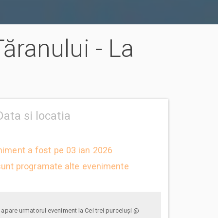
Țăranului - La
Data si locatia
niment a fost pe 03 ian 2026
unt programate alte evenimente